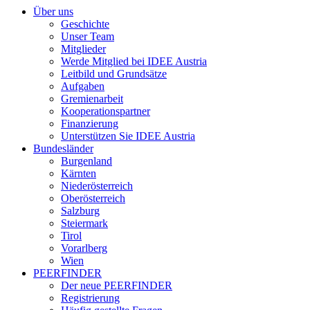
Über uns
Geschichte
Unser Team
Mitglieder
Werde Mitglied bei IDEE Austria
Leitbild und Grundsätze
Aufgaben
Gremienarbeit
Kooperationspartner
Finanzierung
Unterstützen Sie IDEE Austria
Bundesländer
Burgenland
Kärnten
Niederösterreich
Oberösterreich
Salzburg
Steiermark
Tirol
Vorarlberg
Wien
PEERFINDER
Der neue PEERFINDER
Registrierung