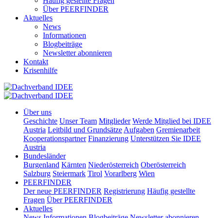
Häufig gestellte Fragen
Über PEERFINDER
Aktuelles
News
Informationen
Blogbeiträge
Newsletter abonnieren
Kontakt
Krisenhilfe
Über uns
Geschichte
Unser Team
Mitglieder
Werde Mitglied bei IDEE
Austria
Leitbild und Grundsätze
Aufgaben
Gremienarbeit
Kooperationspartner
Finanzierung
Unterstützen Sie IDEE
Austria
Bundesländer
Burgenland
Kärnten
Niederösterreich
Oberösterreich
Salzburg
Steiermark
Tirol
Vorarlberg
Wien
PEERFINDER
Der neue PEERFINDER
Registrierung
Häufig gestellte
Fragen
Über PEERFINDER
Aktuelles
News
Informationen
Blogbeiträge
Newsletter abonnieren