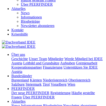
Häufig gestellte Fragen
Über PEERFINDER
Aktuelles
News
Informationen
Blogbeiträge
Newsletter abonnieren
Kontakt
Krisenhilfe
Über uns
Geschichte
Unser Team
Mitglieder
Werde Mitglied bei IDEE
Austria
Leitbild und Grundsätze
Aufgaben
Gremienarbeit
Kooperationspartner
Finanzierung
Unterstützen Sie IDEE
Austria
Bundesländer
Burgenland
Kärnten
Niederösterreich
Oberösterreich
Salzburg
Steiermark
Tirol
Vorarlberg
Wien
PEERFINDER
Der neue PEERFINDER
Registrierung
Häufig gestellte
Fragen
Über PEERFINDER
Aktuelles
News
Informationen
Blogbeiträge
Newsletter abonnieren