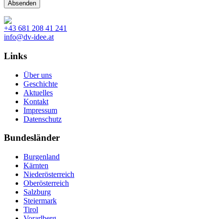
+43 681 208 41 241
info@dv-idee.at
Links
Über uns
Geschichte
Aktuelles
Kontakt
Impressum
Datenschutz
Bundesländer
Burgenland
Kärnten
Niederösterreich
Oberösterreich
Salzburg
Steiermark
Tirol
Vorarlberg