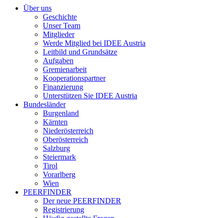
Über uns
Geschichte
Unser Team
Mitglieder
Werde Mitglied bei IDEE Austria
Leitbild und Grundsätze
Aufgaben
Gremienarbeit
Kooperationspartner
Finanzierung
Unterstützen Sie IDEE Austria
Bundesländer
Burgenland
Kärnten
Niederösterreich
Oberösterreich
Salzburg
Steiermark
Tirol
Vorarlberg
Wien
PEERFINDER
Der neue PEERFINDER
Registrierung