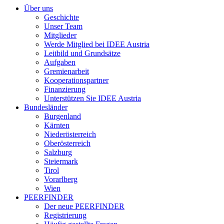
Über uns
Geschichte
Unser Team
Mitglieder
Werde Mitglied bei IDEE Austria
Leitbild und Grundsätze
Aufgaben
Gremienarbeit
Kooperationspartner
Finanzierung
Unterstützen Sie IDEE Austria
Bundesländer
Burgenland
Kärnten
Niederösterreich
Oberösterreich
Salzburg
Steiermark
Tirol
Vorarlberg
Wien
PEERFINDER
Der neue PEERFINDER
Registrierung