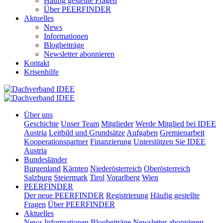
Häufig gestellte Fragen
Über PEERFINDER
Aktuelles
News
Informationen
Blogbeiträge
Newsletter abonnieren
Kontakt
Krisenhilfe
Über uns
Geschichte
Unser Team
Mitglieder
Werde Mitglied bei IDEE
Austria
Leitbild und Grundsätze
Aufgaben
Gremienarbeit
Kooperationspartner
Finanzierung
Unterstützen Sie IDEE
Austria
Bundesländer
Burgenland
Kärnten
Niederösterreich
Oberösterreich
Salzburg
Steiermark
Tirol
Vorarlberg
Wien
PEERFINDER
Der neue PEERFINDER
Registrierung
Häufig gestellte
Fragen
Über PEERFINDER
Aktuelles
News
Informationen
Blogbeiträge
Newsletter abonnieren