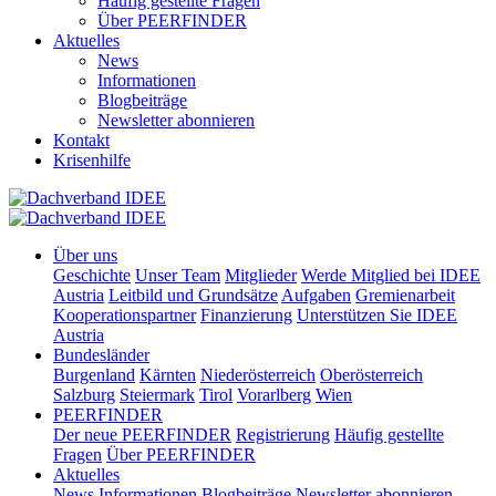
Häufig gestellte Fragen
Über PEERFINDER
Aktuelles
News
Informationen
Blogbeiträge
Newsletter abonnieren
Kontakt
Krisenhilfe
Über uns
Geschichte
Unser Team
Mitglieder
Werde Mitglied bei IDEE
Austria
Leitbild und Grundsätze
Aufgaben
Gremienarbeit
Kooperationspartner
Finanzierung
Unterstützen Sie IDEE
Austria
Bundesländer
Burgenland
Kärnten
Niederösterreich
Oberösterreich
Salzburg
Steiermark
Tirol
Vorarlberg
Wien
PEERFINDER
Der neue PEERFINDER
Registrierung
Häufig gestellte
Fragen
Über PEERFINDER
Aktuelles
News
Informationen
Blogbeiträge
Newsletter abonnieren