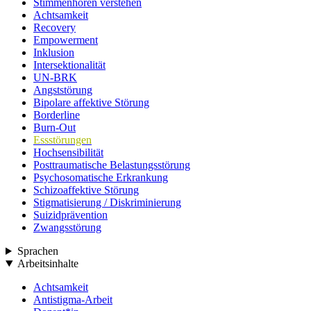
Stimmenhören verstehen
Achtsamkeit
Recovery
Empowerment
Inklusion
Intersektionalität
UN-BRK
Angststörung
Bipolare affektive Störung
Borderline
Burn-Out
Essstörungen
Hochsensibilität
Posttraumatische Belastungsstörung
Psychosomatische Erkrankung
Schizoaffektive Störung
Stigmatisierung / Diskriminierung
Suizidprävention
Zwangsstörung
Sprachen
Arbeitsinhalte
Achtsamkeit
Antistigma-Arbeit