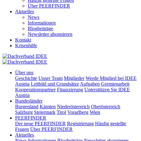
Häufig gestellte Fragen
Über PEERFINDER
Aktuelles
News
Informationen
Blogbeiträge
Newsletter abonnieren
Kontakt
Krisenhilfe
Über uns
Geschichte
Unser Team
Mitglieder
Werde Mitglied bei IDEE
Austria
Leitbild und Grundsätze
Aufgaben
Gremienarbeit
Kooperationspartner
Finanzierung
Unterstützen Sie IDEE
Austria
Bundesländer
Burgenland
Kärnten
Niederösterreich
Oberösterreich
Salzburg
Steiermark
Tirol
Vorarlberg
Wien
PEERFINDER
Der neue PEERFINDER
Registrierung
Häufig gestellte
Fragen
Über PEERFINDER
Aktuelles
News
Informationen
Blogbeiträge
Newsletter abonnieren