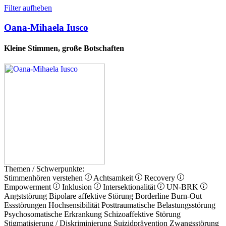
Filter aufheben
Oana-Mihaela Iusco
Kleine Stimmen, große Botschaften
Themen / Schwerpunkte:
Stimmenhören verstehen
Achtsamkeit
Recovery
Empowerment
Inklusion
Intersektionalität
UN-BRK
Angststörung
Bipolare affektive Störung
Borderline
Burn-Out
Essstörungen
Hochsensibilität
Posttraumatische Belastungsstörung
Psychosomatische Erkrankung
Schizoaffektive Störung
Stigmatisierung / Diskriminierung
Suizidprävention
Zwangsstörung