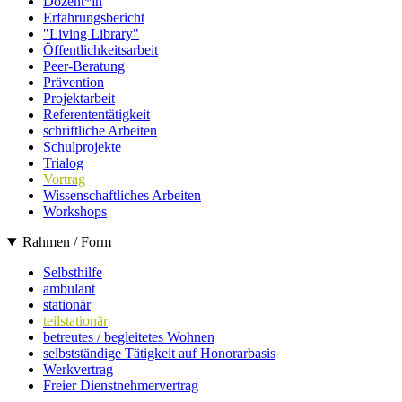
Dozent*in
Erfahrungsbericht
"Living Library"
Öffentlichkeitsarbeit
Peer-Beratung
Prävention
Projektarbeit
Referententätigkeit
schriftliche Arbeiten
Schulprojekte
Trialog
Vortrag
Wissenschaftliches Arbeiten
Workshops
Rahmen / Form
Selbsthilfe
ambulant
stationär
teilstationär
betreutes / begleitetes Wohnen
selbstständige Tätigkeit auf Honorarbasis
Werkvertrag
Freier Dienstnehmervertrag