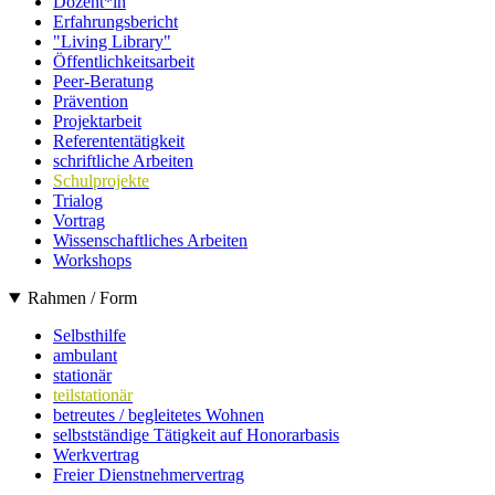
Dozent*in
Erfahrungsbericht
"Living Library"
Öffentlichkeitsarbeit
Peer-Beratung
Prävention
Projektarbeit
Referententätigkeit
schriftliche Arbeiten
Schulprojekte
Trialog
Vortrag
Wissenschaftliches Arbeiten
Workshops
Rahmen / Form
Selbsthilfe
ambulant
stationär
teilstationär
betreutes / begleitetes Wohnen
selbstständige Tätigkeit auf Honorarbasis
Werkvertrag
Freier Dienstnehmervertrag