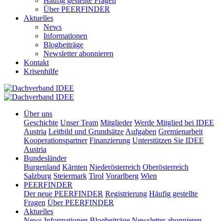
Häufig gestellte Fragen
Über PEERFINDER
Aktuelles
News
Informationen
Blogbeiträge
Newsletter abonnieren
Kontakt
Krisenhilfe
Über uns
Geschichte
Unser Team
Mitglieder
Werde Mitglied bei IDEE
Austria
Leitbild und Grundsätze
Aufgaben
Gremienarbeit
Kooperationspartner
Finanzierung
Unterstützen Sie IDEE
Austria
Bundesländer
Burgenland
Kärnten
Niederösterreich
Oberösterreich
Salzburg
Steiermark
Tirol
Vorarlberg
Wien
PEERFINDER
Der neue PEERFINDER
Registrierung
Häufig gestellte
Fragen
Über PEERFINDER
Aktuelles
News
Informationen
Blogbeiträge
Newsletter abonnieren