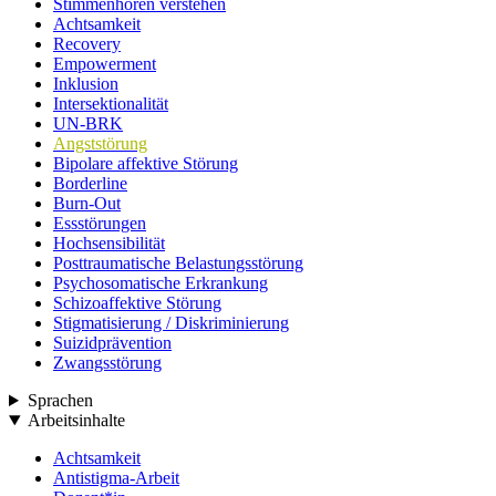
Stimmenhören verstehen
Achtsamkeit
Recovery
Empowerment
Inklusion
Intersektionalität
UN-BRK
Angststörung
Bipolare affektive Störung
Borderline
Burn-Out
Essstörungen
Hochsensibilität
Posttraumatische Belastungsstörung
Psychosomatische Erkrankung
Schizoaffektive Störung
Stigmatisierung / Diskriminierung
Suizidprävention
Zwangsstörung
Sprachen
Arbeitsinhalte
Achtsamkeit
Antistigma-Arbeit