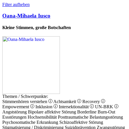
Filter aufheben
Oana-Mihaela Iusco
Kleine Stimmen, große Botschaften
Themen / Schwerpunkte:
Stimmenhören verstehen
Achtsamkeit
Recovery
Empowerment
Inklusion
Intersektionalität
UN-BRK
Angststörung
Bipolare affektive Störung
Borderline
Burn-Out
Essstörungen
Hochsensibilität
Posttraumatische Belastungsstörung
Psychosomatische Erkrankung
Schizoaffektive Störung
Stigmatisierung / Diskriminierung
Suizidprävention
Zwangsstörung