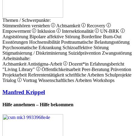
Themen / Schwerpunkte:
Stimmenhören verstehen
Achtsamkeit
Recovery
Empowerment
Inklusion
Intersektionalität
UN-BRK
Angststörung
Bipolare affektive Störung
Borderline
Burn-Out
Essstörungen
Hochsensibilität
Posttraumatische Belastungsstörung
Psychosomatische Erkrankung
Schizoaffektive Störung
Stigmatisierung / Diskriminierung
Suizidprävention
Zwangsstörung
Arbeitsinhalte:
Achtsamkeit
Antistigma-Arbeit
Dozent*in
Erfahrungsbericht
"Living Library"
Öffentlichkeitsarbeit
Peer-Beratung
Prävention
Projektarbeit
Referententätigkeit
schriftliche Arbeiten
Schulprojekte
Trialog
Vortrag
Wissenschaftliches Arbeiten
Workshops
Manfred Krippel
Hilfe annehmen – Hilfe bekommen