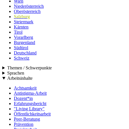
Wien
Niederösterreich
Oberösterreich
Salzburg
Steiermark
Kärnten
Tirol
Vorarlberg
Burgenland
Südtirol
Deutschland
Schweiz
Themen / Schwerpunkte
Sprachen
Arbeitsinhalte
Achtsamkeit
Antistigma-Arbeit
Dozent*in
Erfahrungsbericht
"Living Library"
Öffentlichkeitsarbeit
Peer-Beratung
Prävention