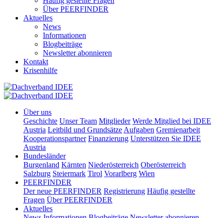
Häufig gestellte Fragen
Über PEERFINDER
Aktuelles
News
Informationen
Blogbeiträge
Newsletter abonnieren
Kontakt
Krisenhilfe
Über uns
Geschichte
Unser Team
Mitglieder
Werde Mitglied bei IDEE
Austria
Leitbild und Grundsätze
Aufgaben
Gremienarbeit
Kooperationspartner
Finanzierung
Unterstützen Sie IDEE
Austria
Bundesländer
Burgenland
Kärnten
Niederösterreich
Oberösterreich
Salzburg
Steiermark
Tirol
Vorarlberg
Wien
PEERFINDER
Der neue PEERFINDER
Registrierung
Häufig gestellte
Fragen
Über PEERFINDER
Aktuelles
News
Informationen
Blogbeiträge
Newsletter abonnieren