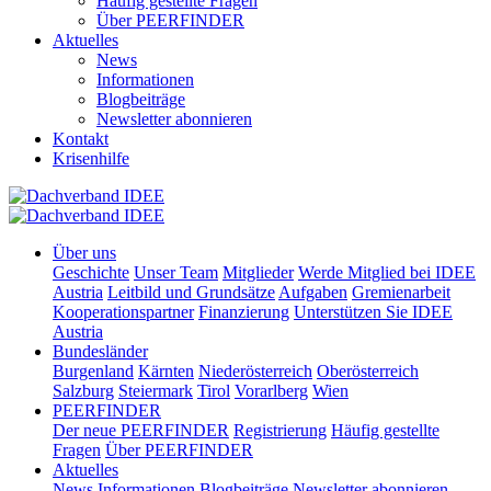
Häufig gestellte Fragen
Über PEERFINDER
Aktuelles
News
Informationen
Blogbeiträge
Newsletter abonnieren
Kontakt
Krisenhilfe
Über uns
Geschichte
Unser Team
Mitglieder
Werde Mitglied bei IDEE
Austria
Leitbild und Grundsätze
Aufgaben
Gremienarbeit
Kooperationspartner
Finanzierung
Unterstützen Sie IDEE
Austria
Bundesländer
Burgenland
Kärnten
Niederösterreich
Oberösterreich
Salzburg
Steiermark
Tirol
Vorarlberg
Wien
PEERFINDER
Der neue PEERFINDER
Registrierung
Häufig gestellte
Fragen
Über PEERFINDER
Aktuelles
News
Informationen
Blogbeiträge
Newsletter abonnieren