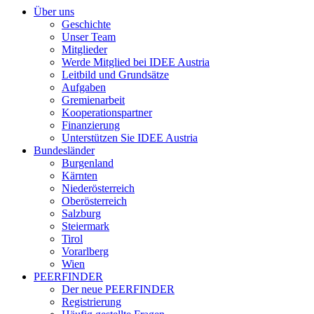
Über uns
Geschichte
Unser Team
Mitglieder
Werde Mitglied bei IDEE Austria
Leitbild und Grundsätze
Aufgaben
Gremienarbeit
Kooperationspartner
Finanzierung
Unterstützen Sie IDEE Austria
Bundesländer
Burgenland
Kärnten
Niederösterreich
Oberösterreich
Salzburg
Steiermark
Tirol
Vorarlberg
Wien
PEERFINDER
Der neue PEERFINDER
Registrierung