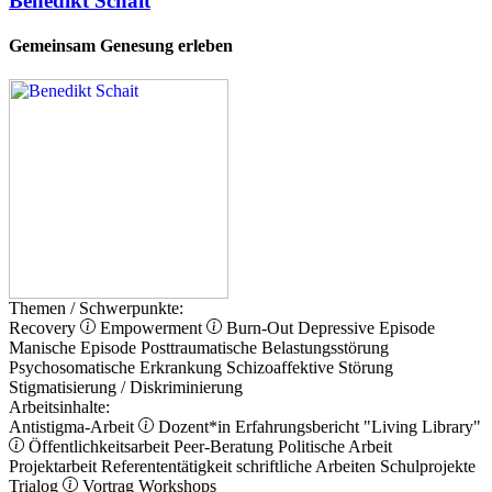
Benedikt Schait
Gemeinsam Genesung erleben
Themen / Schwerpunkte:
Recovery
Empowerment
Burn-Out
Depressive Episode
Manische Episode
Posttraumatische Belastungsstörung
Psychosomatische Erkrankung
Schizoaffektive Störung
Stigmatisierung / Diskriminierung
Arbeitsinhalte:
Antistigma-Arbeit
Dozent*in
Erfahrungsbericht
"Living Library"
Öffentlichkeitsarbeit
Peer-Beratung
Politische Arbeit
Projektarbeit
Referententätigkeit
schriftliche Arbeiten
Schulprojekte
Trialog
Vortrag
Workshops