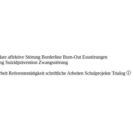
lare affektive Störung
Borderline
Burn-Out
Essstörungen
ung
Suizidprävention
Zwangsstörung
rbeit
Referententätigkeit
schriftliche Arbeiten
Schulprojekte
Trialog