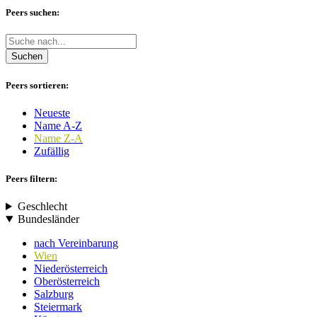
Peers suchen:
Suchen
Peers sortieren:
Neueste
Name A-Z
Name Z-A
Zufällig
Peers filtern:
Geschlecht
Bundesländer
nach Vereinbarung
Wien
Niederösterreich
Oberösterreich
Salzburg
Steiermark