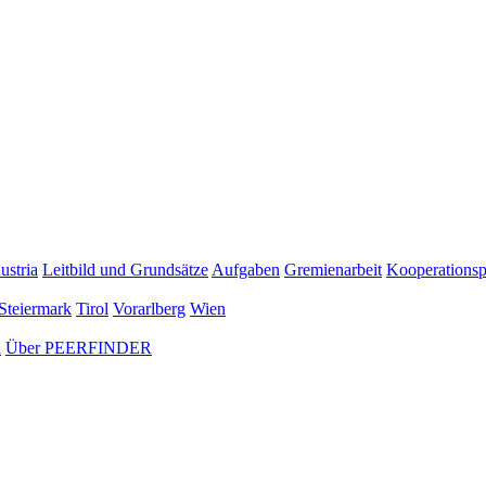
ustria
Leitbild und Grundsätze
Aufgaben
Gremienarbeit
Kooperationsp
Steiermark
Tirol
Vorarlberg
Wien
n
Über PEERFINDER