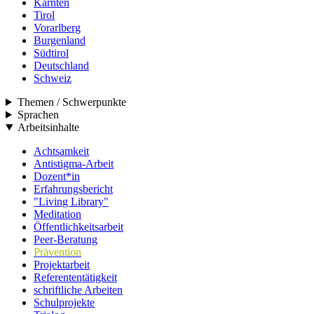
Kärnten
Tirol
Vorarlberg
Burgenland
Südtirol
Deutschland
Schweiz
Themen / Schwerpunkte
Sprachen
Arbeitsinhalte
Achtsamkeit
Antistigma-Arbeit
Dozent*in
Erfahrungsbericht
"Living Library"
Meditation
Öffentlichkeitsarbeit
Peer-Beratung
Prävention
Projektarbeit
Referententätigkeit
schriftliche Arbeiten
Schulprojekte