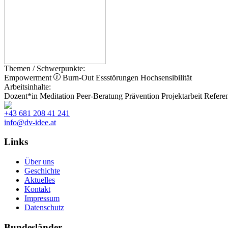
Themen / Schwerpunkte:
Empowerment
Burn-Out
Essstörungen
Hochsensibilität
Arbeitsinhalte:
Dozent*in
Meditation
Peer-Beratung
Prävention
Projektarbeit
Referen
+43 681 208 41 241
info@dv-idee.at
Links
Über uns
Geschichte
Aktuelles
Kontakt
Impressum
Datenschutz
Bundesländer