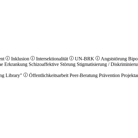
ent
Inklusion
Intersektionalität
UN-BRK
Angststörung
Bipo
he Erkrankung
Schizoaffektive Störung
Stigmatisierung / Diskriminier
ng Library"
Öffentlichkeitsarbeit
Peer-Beratung
Prävention
Projekta