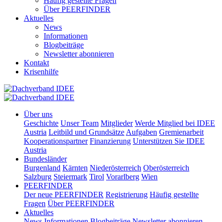
Häufig gestellte Fragen
Über PEERFINDER
Aktuelles
News
Informationen
Blogbeiträge
Newsletter abonnieren
Kontakt
Krisenhilfe
Über uns
Geschichte
Unser Team
Mitglieder
Werde Mitglied bei IDEE
Austria
Leitbild und Grundsätze
Aufgaben
Gremienarbeit
Kooperationspartner
Finanzierung
Unterstützen Sie IDEE
Austria
Bundesländer
Burgenland
Kärnten
Niederösterreich
Oberösterreich
Salzburg
Steiermark
Tirol
Vorarlberg
Wien
PEERFINDER
Der neue PEERFINDER
Registrierung
Häufig gestellte
Fragen
Über PEERFINDER
Aktuelles
News
Informationen
Blogbeiträge
Newsletter abonnieren