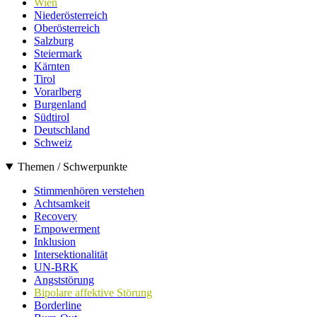
Wien
Niederösterreich
Oberösterreich
Salzburg
Steiermark
Kärnten
Tirol
Vorarlberg
Burgenland
Südtirol
Deutschland
Schweiz
Themen / Schwerpunkte
Stimmenhören verstehen
Achtsamkeit
Recovery
Empowerment
Inklusion
Intersektionalität
UN-BRK
Angststörung
Bipolare affektive Störung
Borderline