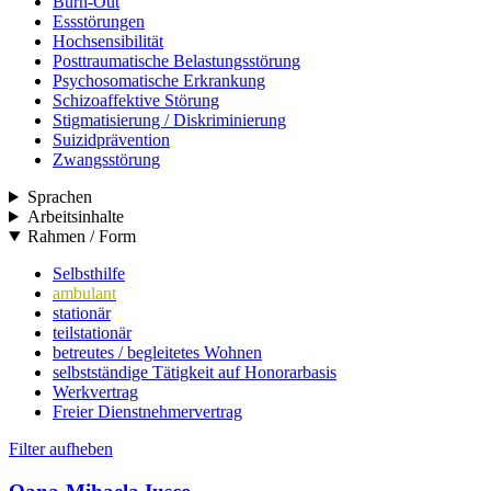
Burn-Out
Essstörungen
Hochsensibilität
Posttraumatische Belastungsstörung
Psychosomatische Erkrankung
Schizoaffektive Störung
Stigmatisierung / Diskriminierung
Suizidprävention
Zwangsstörung
Sprachen
Arbeitsinhalte
Rahmen / Form
Selbsthilfe
ambulant
stationär
teilstationär
betreutes / begleitetes Wohnen
selbstständige Tätigkeit auf Honorarbasis
Werkvertrag
Freier Dienstnehmervertrag
Filter aufheben