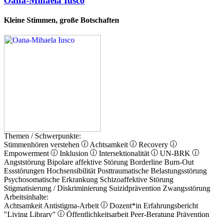
Oana-Mihaela Iusco
Kleine Stimmen, große Botschaften
Themen / Schwerpunkte:
Stimmenhören verstehen
Achtsamkeit
Recovery
Empowerment
Inklusion
Intersektionalität
UN-BRK
Angststörung
Bipolare affektive Störung
Borderline
Burn-Out
Essstörungen
Hochsensibilität
Posttraumatische Belastungsstörung
Psychosomatische Erkrankung
Schizoaffektive Störung
Stigmatisierung / Diskriminierung
Suizidprävention
Zwangsstörung
Arbeitsinhalte:
Achtsamkeit
Antistigma-Arbeit
Dozent*in
Erfahrungsbericht
"Living Library"
Öffentlichkeitsarbeit
Peer-Beratung
Prävention