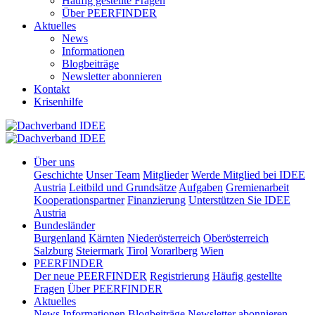
Häufig gestellte Fragen
Über PEERFINDER
Aktuelles
News
Informationen
Blogbeiträge
Newsletter abonnieren
Kontakt
Krisenhilfe
Über uns
Geschichte
Unser Team
Mitglieder
Werde Mitglied bei IDEE
Austria
Leitbild und Grundsätze
Aufgaben
Gremienarbeit
Kooperationspartner
Finanzierung
Unterstützen Sie IDEE
Austria
Bundesländer
Burgenland
Kärnten
Niederösterreich
Oberösterreich
Salzburg
Steiermark
Tirol
Vorarlberg
Wien
PEERFINDER
Der neue PEERFINDER
Registrierung
Häufig gestellte
Fragen
Über PEERFINDER
Aktuelles
News
Informationen
Blogbeiträge
Newsletter abonnieren