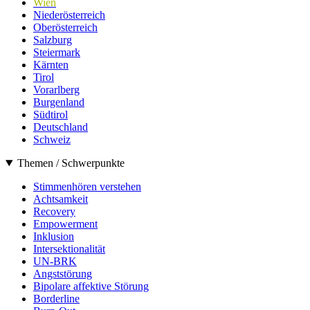
Wien
Niederösterreich
Oberösterreich
Salzburg
Steiermark
Kärnten
Tirol
Vorarlberg
Burgenland
Südtirol
Deutschland
Schweiz
Themen / Schwerpunkte
Stimmenhören verstehen
Achtsamkeit
Recovery
Empowerment
Inklusion
Intersektionalität
UN-BRK
Angststörung
Bipolare affektive Störung
Borderline