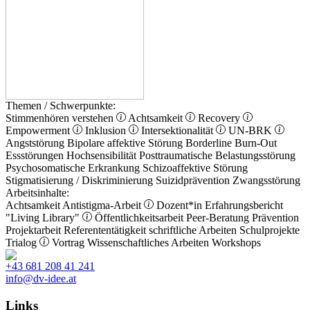
Themen / Schwerpunkte:
Stimmenhören verstehen
Achtsamkeit
Recovery
Empowerment
Inklusion
Intersektionalität
UN-BRK
Angststörung
Bipolare affektive Störung
Borderline
Burn-Out
Essstörungen
Hochsensibilität
Posttraumatische Belastungsstörung
Psychosomatische Erkrankung
Schizoaffektive Störung
Stigmatisierung / Diskriminierung
Suizidprävention
Zwangsstörung
Arbeitsinhalte:
Achtsamkeit
Antistigma-Arbeit
Dozent*in
Erfahrungsbericht
"Living Library"
Öffentlichkeitsarbeit
Peer-Beratung
Prävention
Projektarbeit
Referententätigkeit
schriftliche Arbeiten
Schulprojekte
Trialog
Vortrag
Wissenschaftliches Arbeiten
Workshops
+43 681 208 41 241
info@dv-idee.at
Links