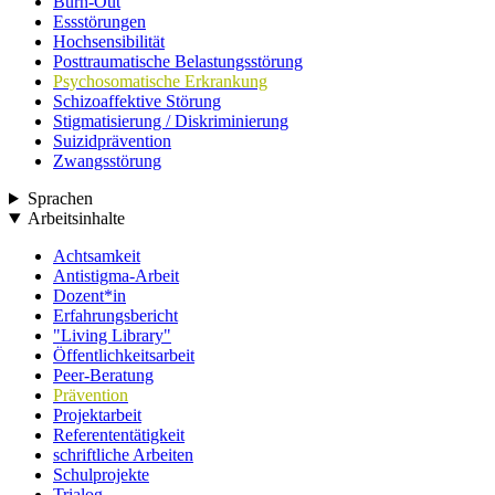
Burn-Out
Essstörungen
Hochsensibilität
Posttraumatische Belastungsstörung
Psychosomatische Erkrankung
Schizoaffektive Störung
Stigmatisierung / Diskriminierung
Suizidprävention
Zwangsstörung
Sprachen
Arbeitsinhalte
Achtsamkeit
Antistigma-Arbeit
Dozent*in
Erfahrungsbericht
"Living Library"
Öffentlichkeitsarbeit
Peer-Beratung
Prävention
Projektarbeit
Referententätigkeit
schriftliche Arbeiten
Schulprojekte
Trialog