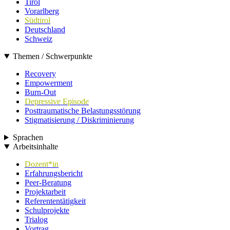
Tirol
Vorarlberg
Südtirol
Deutschland
Schweiz
Themen / Schwerpunkte
Recovery
Empowerment
Burn-Out
Depressive Episode
Posttraumatische Belastungsstörung
Stigmatisierung / Diskriminierung
Sprachen
Arbeitsinhalte
Dozent*in
Erfahrungsbericht
Peer-Beratung
Projektarbeit
Referententätigkeit
Schulprojekte
Trialog
Vortrag