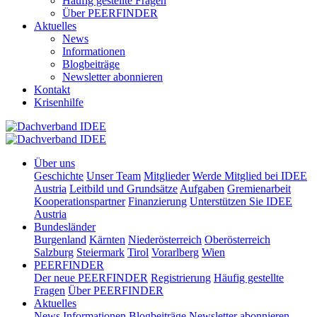
Häufig gestellte Fragen
Über PEERFINDER
Aktuelles
News
Informationen
Blogbeiträge
Newsletter abonnieren
Kontakt
Krisenhilfe
Über uns
Geschichte
Unser Team
Mitglieder
Werde Mitglied bei IDEE
Austria
Leitbild und Grundsätze
Aufgaben
Gremienarbeit
Kooperationspartner
Finanzierung
Unterstützen Sie IDEE
Austria
Bundesländer
Burgenland
Kärnten
Niederösterreich
Oberösterreich
Salzburg
Steiermark
Tirol
Vorarlberg
Wien
PEERFINDER
Der neue PEERFINDER
Registrierung
Häufig gestellte
Fragen
Über PEERFINDER
Aktuelles
News
Informationen
Blogbeiträge
Newsletter abonnieren