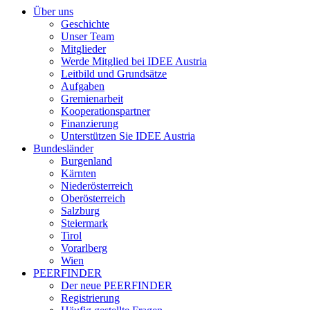
Über uns
Geschichte
Unser Team
Mitglieder
Werde Mitglied bei IDEE Austria
Leitbild und Grundsätze
Aufgaben
Gremienarbeit
Kooperationspartner
Finanzierung
Unterstützen Sie IDEE Austria
Bundesländer
Burgenland
Kärnten
Niederösterreich
Oberösterreich
Salzburg
Steiermark
Tirol
Vorarlberg
Wien
PEERFINDER
Der neue PEERFINDER
Registrierung