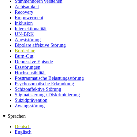
Stimmenhören verstehen
Achtsamkeit
Recovery
Empowerment
Inklusion
Intersektionalität
UN-BRK
Angststörung
Bipolare affektive Störung
Borderline
Burn-Out
Depressive Episode
Essstörungen
Hochsensibilität
Posttraumatische Belastungsstörung
Psychosomatische Erkrankung
Schizoaffektive Störung
Stigmatisierung / Diskriminierung
Suizidprävention
Zwangsstörung
Sprachen
Deutsch
Englisch