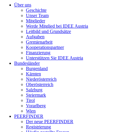
Über uns
Geschichte
Unser Team
Mitglieder
Werde Mitglied bei IDEE Austria
Leitbild und Grundsätze
Aufgaben
Gremienarbeit
Kooperationspartner
Finanzierung
Unterstützen Sie IDEE Austria
Bundesländer
Burgenland
Kärnten
Niederösterreich
Oberösterreich
Salzburg
Steiermark
Tirol
Vorarlberg
Wien
PEERFINDER
Der neue PEERFINDER
Registrierung