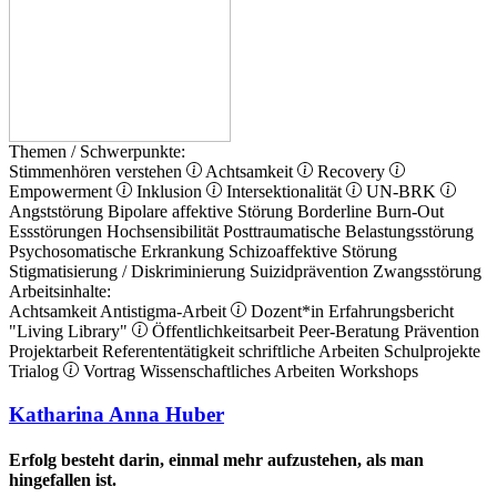
Themen / Schwerpunkte:
Stimmenhören verstehen
Achtsamkeit
Recovery
Empowerment
Inklusion
Intersektionalität
UN-BRK
Angststörung
Bipolare affektive Störung
Borderline
Burn-Out
Essstörungen
Hochsensibilität
Posttraumatische Belastungsstörung
Psychosomatische Erkrankung
Schizoaffektive Störung
Stigmatisierung / Diskriminierung
Suizidprävention
Zwangsstörung
Arbeitsinhalte:
Achtsamkeit
Antistigma-Arbeit
Dozent*in
Erfahrungsbericht
"Living Library"
Öffentlichkeitsarbeit
Peer-Beratung
Prävention
Projektarbeit
Referententätigkeit
schriftliche Arbeiten
Schulprojekte
Trialog
Vortrag
Wissenschaftliches Arbeiten
Workshops
Katharina Anna Huber
Erfolg besteht darin, einmal mehr aufzustehen, als man
hingefallen ist.