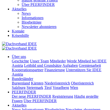
Häufig gestellte Fragen
Über PEERFINDER
Aktuelles
News
Informationen
Blogbeiträge
Newsletter abonnieren
Kontakt
Krisenhilfe
Über uns
Geschichte
Unser Team
Mitglieder
Werde Mitglied bei IDEE
Austria
Leitbild und Grundsätze
Aufgaben
Gremienarbeit
Kooperationspartner
Finanzierung
Unterstützen Sie IDEE
Austria
Bundesländer
Burgenland
Kärnten
Niederösterreich
Oberösterreich
Salzburg
Steiermark
Tirol
Vorarlberg
Wien
PEERFINDER
Der neue PEERFINDER
Registrierung
Häufig gestellte
Fragen
Über PEERFINDER
Aktuelles
News
Informationen
Blogbeiträge
Newsletter abonnieren