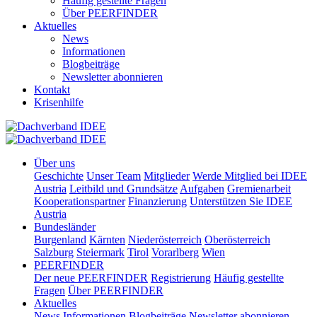
Häufig gestellte Fragen
Über PEERFINDER
Aktuelles
News
Informationen
Blogbeiträge
Newsletter abonnieren
Kontakt
Krisenhilfe
Über uns
Geschichte
Unser Team
Mitglieder
Werde Mitglied bei IDEE
Austria
Leitbild und Grundsätze
Aufgaben
Gremienarbeit
Kooperationspartner
Finanzierung
Unterstützen Sie IDEE
Austria
Bundesländer
Burgenland
Kärnten
Niederösterreich
Oberösterreich
Salzburg
Steiermark
Tirol
Vorarlberg
Wien
PEERFINDER
Der neue PEERFINDER
Registrierung
Häufig gestellte
Fragen
Über PEERFINDER
Aktuelles
News
Informationen
Blogbeiträge
Newsletter abonnieren