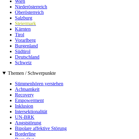
Wien
Niederösterreich
Oberösterreich
Salzburg
Steiermark
Kärnten
Tirol
Vorarlberg
Burgenland
Südtirol
Deutschland
Schweiz
Themen / Schwerpunkte
Stimmenhören verstehen
Achtsamkeit
Recovery
Empowerment
Inklusion
Intersektionalität
UN-BRK
Angststörung
Bipolare affektive Störung
Borderline