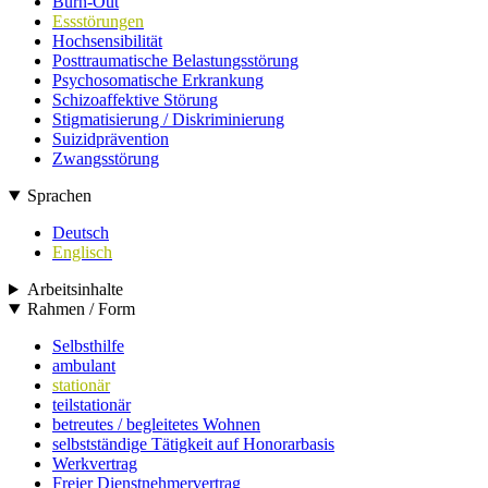
Burn-Out
Essstörungen
Hochsensibilität
Posttraumatische Belastungsstörung
Psychosomatische Erkrankung
Schizoaffektive Störung
Stigmatisierung / Diskriminierung
Suizidprävention
Zwangsstörung
Sprachen
Deutsch
Englisch
Arbeitsinhalte
Rahmen / Form
Selbsthilfe
ambulant
stationär
teilstationär
betreutes / begleitetes Wohnen
selbstständige Tätigkeit auf Honorarbasis
Werkvertrag
Freier Dienstnehmervertrag