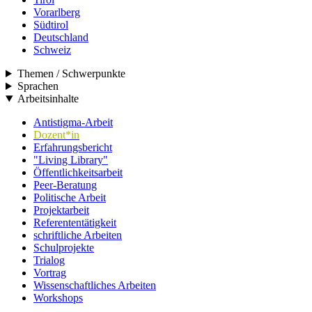
Vorarlberg
Südtirol
Deutschland
Schweiz
Themen / Schwerpunkte
Sprachen
Arbeitsinhalte
Antistigma-Arbeit
Dozent*in
Erfahrungsbericht
"Living Library"
Öffentlichkeitsarbeit
Peer-Beratung
Politische Arbeit
Projektarbeit
Referententätigkeit
schriftliche Arbeiten
Schulprojekte
Trialog
Vortrag
Wissenschaftliches Arbeiten
Workshops