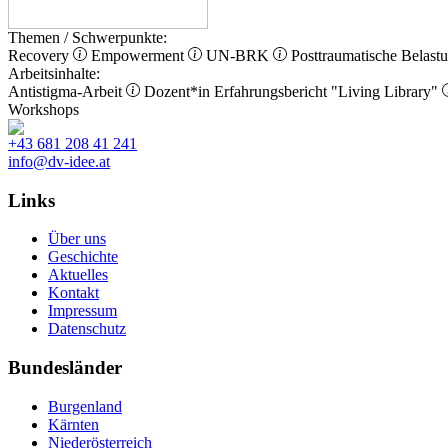
Themen / Schwerpunkte:
Recovery
Empowerment
UN-BRK
Posttraumatische Belast
Arbeitsinhalte:
Antistigma-Arbeit
Dozent*in
Erfahrungsbericht
"Living Library"
Workshops
+43 681 208 41 241
info@dv-idee.at
Links
Über uns
Geschichte
Aktuelles
Kontakt
Impressum
Datenschutz
Bundesländer
Burgenland
Kärnten
Niederösterreich