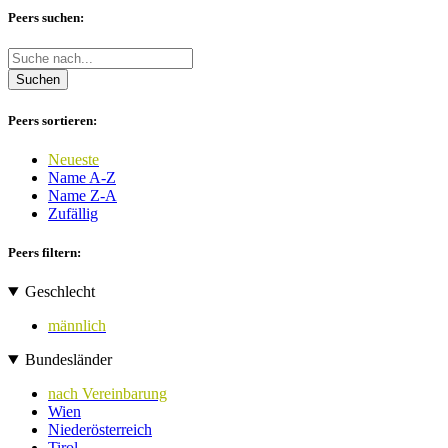
Peers suchen:
Suchen
Peers sortieren:
Neueste
Name A-Z
Name Z-A
Zufällig
Peers filtern:
Geschlecht
männlich
Bundesländer
nach Vereinbarung
Wien
Niederösterreich
Tirol