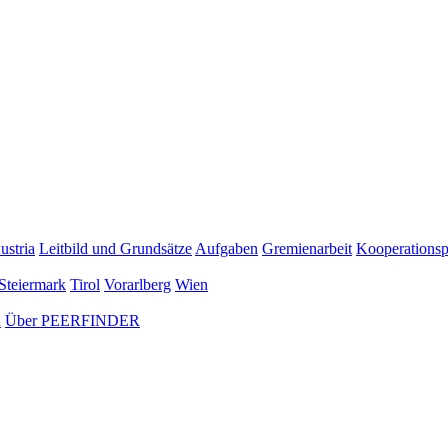
ustria
Leitbild und Grundsätze
Aufgaben
Gremienarbeit
Kooperationsp
Steiermark
Tirol
Vorarlberg
Wien
n
Über PEERFINDER