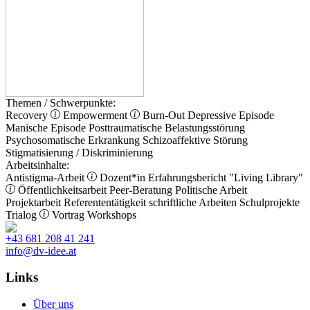
Themen / Schwerpunkte:
Recovery
Empowerment
Burn-Out
Depressive Episode
Manische Episode
Posttraumatische Belastungsstörung
Psychosomatische Erkrankung
Schizoaffektive Störung
Stigmatisierung / Diskriminierung
Arbeitsinhalte:
Antistigma-Arbeit
Dozent*in
Erfahrungsbericht
"Living Library"
Öffentlichkeitsarbeit
Peer-Beratung
Politische Arbeit
Projektarbeit
Referententätigkeit
schriftliche Arbeiten
Schulprojekte
Trialog
Vortrag
Workshops
+43 681 208 41 241
info@dv-idee.at
Links
Über uns