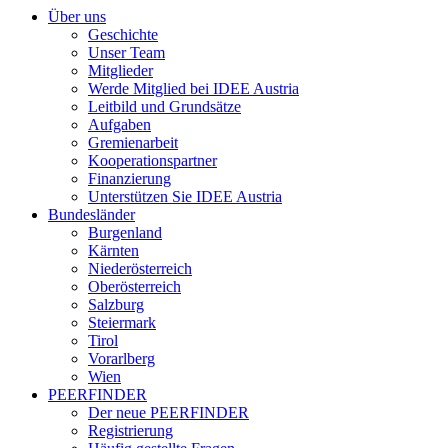
Über uns
Geschichte
Unser Team
Mitglieder
Werde Mitglied bei IDEE Austria
Leitbild und Grundsätze
Aufgaben
Gremienarbeit
Kooperationspartner
Finanzierung
Unterstützen Sie IDEE Austria
Bundesländer
Burgenland
Kärnten
Niederösterreich
Oberösterreich
Salzburg
Steiermark
Tirol
Vorarlberg
Wien
PEERFINDER
Der neue PEERFINDER
Registrierung