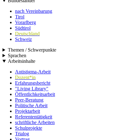
Bundesländer
nach Vereinbarung
Tirol
Vorarlberg
Südtirol
Deutschland
Schweiz
Themen / Schwerpunkte
Sprachen
Arbeitsinhalte
Antistigma-Arbeit
Dozent*in
Erfahrungsbericht
"Living Library"
Öffentlichkeitsarbeit
Peer-Beratung
Politische Arbeit
Projektarbeit
Referententätigkeit
schriftliche Arbeiten
Schulprojekte
Trialog
Vortrag