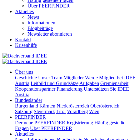
Häufig gestellte Fragen
Über PEERFINDER
Aktuelles
News
Informationen
Blogbeiträge
Newsletter abonnieren
Kontakt
Krisenhilfe
Über uns
Geschichte
Unser Team
Mitglieder
Werde Mitglied bei IDEE
Austria
Leitbild und Grundsätze
Aufgaben
Gremienarbeit
Kooperationspartner
Finanzierung
Unterstützen Sie IDEE
Austria
Bundesländer
Burgenland
Kärnten
Niederösterreich
Oberösterreich
Salzburg
Steiermark
Tirol
Vorarlberg
Wien
PEERFINDER
Der neue PEERFINDER
Registrierung
Häufig gestellte
Fragen
Über PEERFINDER
Aktuelles
News
Informationen
Blogbeiträge
Newsletter abonnieren