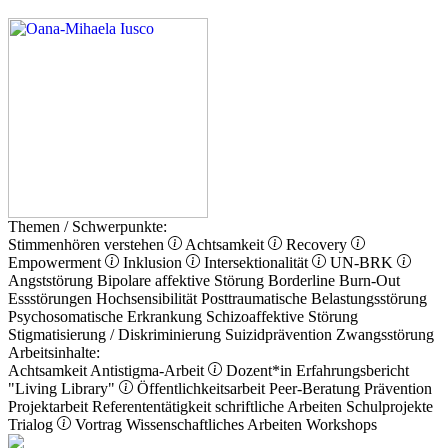
Themen / Schwerpunkte:
Stimmenhören verstehen
Achtsamkeit
Recovery
Empowerment
Inklusion
Intersektionalität
UN-BRK
Angststörung
Bipolare affektive Störung
Borderline
Burn-Out
Essstörungen
Hochsensibilität
Posttraumatische Belastungsstörung
Psychosomatische Erkrankung
Schizoaffektive Störung
Stigmatisierung / Diskriminierung
Suizidprävention
Zwangsstörung
Arbeitsinhalte:
Achtsamkeit
Antistigma-Arbeit
Dozent*in
Erfahrungsbericht
"Living Library"
Öffentlichkeitsarbeit
Peer-Beratung
Prävention
Projektarbeit
Referententätigkeit
schriftliche Arbeiten
Schulprojekte
Trialog
Vortrag
Wissenschaftliches Arbeiten
Workshops