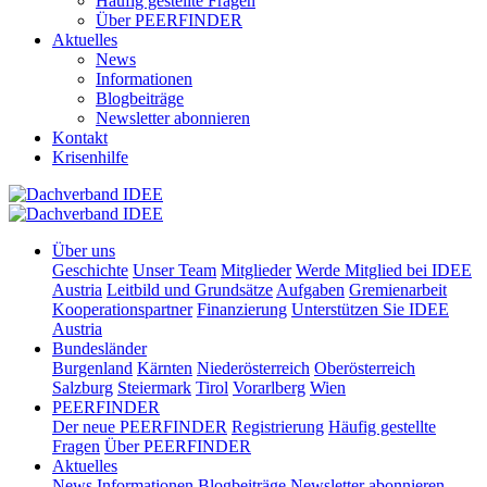
Häufig gestellte Fragen
Über PEERFINDER
Aktuelles
News
Informationen
Blogbeiträge
Newsletter abonnieren
Kontakt
Krisenhilfe
Über uns
Geschichte
Unser Team
Mitglieder
Werde Mitglied bei IDEE
Austria
Leitbild und Grundsätze
Aufgaben
Gremienarbeit
Kooperationspartner
Finanzierung
Unterstützen Sie IDEE
Austria
Bundesländer
Burgenland
Kärnten
Niederösterreich
Oberösterreich
Salzburg
Steiermark
Tirol
Vorarlberg
Wien
PEERFINDER
Der neue PEERFINDER
Registrierung
Häufig gestellte
Fragen
Über PEERFINDER
Aktuelles
News
Informationen
Blogbeiträge
Newsletter abonnieren