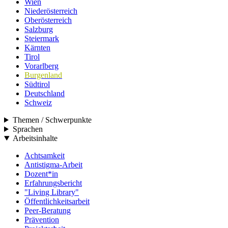
Wien
Niederösterreich
Oberösterreich
Salzburg
Steiermark
Kärnten
Tirol
Vorarlberg
Burgenland
Südtirol
Deutschland
Schweiz
Themen / Schwerpunkte
Sprachen
Arbeitsinhalte
Achtsamkeit
Antistigma-Arbeit
Dozent*in
Erfahrungsbericht
"Living Library"
Öffentlichkeitsarbeit
Peer-Beratung
Prävention