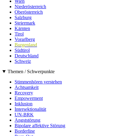
Wien
Niederösterreich
Oberösterreich
Salzburg
Steiermark
Kärnten
Tirol
Vorarlberg
Burgenland
Südtirol
Deutschland
Schweiz
Themen / Schwerpunkte
Stimmenhören verstehen
Achtsamkeit
Recovery
Empowerment
Inklusion
Intersektionalität
UN-BRK
Angststörung
Bipolare affektive Störung
Borderline