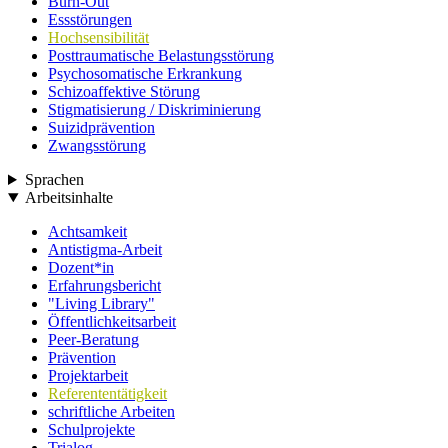
Burn-Out
Essstörungen
Hochsensibilität
Posttraumatische Belastungsstörung
Psychosomatische Erkrankung
Schizoaffektive Störung
Stigmatisierung / Diskriminierung
Suizidprävention
Zwangsstörung
Sprachen
Arbeitsinhalte
Achtsamkeit
Antistigma-Arbeit
Dozent*in
Erfahrungsbericht
"Living Library"
Öffentlichkeitsarbeit
Peer-Beratung
Prävention
Projektarbeit
Referententätigkeit
schriftliche Arbeiten
Schulprojekte
Trialog