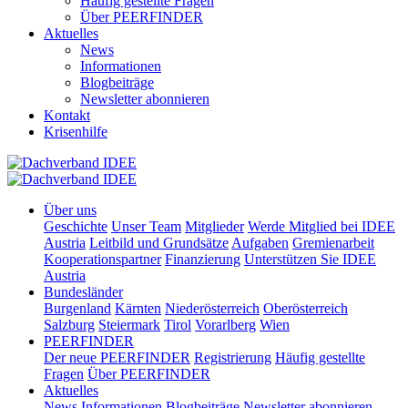
Häufig gestellte Fragen
Über PEERFINDER
Aktuelles
News
Informationen
Blogbeiträge
Newsletter abonnieren
Kontakt
Krisenhilfe
Über uns
Geschichte
Unser Team
Mitglieder
Werde Mitglied bei IDEE
Austria
Leitbild und Grundsätze
Aufgaben
Gremienarbeit
Kooperationspartner
Finanzierung
Unterstützen Sie IDEE
Austria
Bundesländer
Burgenland
Kärnten
Niederösterreich
Oberösterreich
Salzburg
Steiermark
Tirol
Vorarlberg
Wien
PEERFINDER
Der neue PEERFINDER
Registrierung
Häufig gestellte
Fragen
Über PEERFINDER
Aktuelles
News
Informationen
Blogbeiträge
Newsletter abonnieren