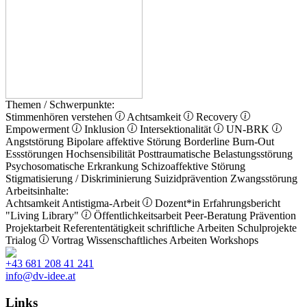
Themen / Schwerpunkte:
Stimmenhören verstehen
Achtsamkeit
Recovery
Empowerment
Inklusion
Intersektionalität
UN-BRK
Angststörung
Bipolare affektive Störung
Borderline
Burn-Out
Essstörungen
Hochsensibilität
Posttraumatische Belastungsstörung
Psychosomatische Erkrankung
Schizoaffektive Störung
Stigmatisierung / Diskriminierung
Suizidprävention
Zwangsstörung
Arbeitsinhalte:
Achtsamkeit
Antistigma-Arbeit
Dozent*in
Erfahrungsbericht
"Living Library"
Öffentlichkeitsarbeit
Peer-Beratung
Prävention
Projektarbeit
Referententätigkeit
schriftliche Arbeiten
Schulprojekte
Trialog
Vortrag
Wissenschaftliches Arbeiten
Workshops
+43 681 208 41 241
info@dv-idee.at
Links