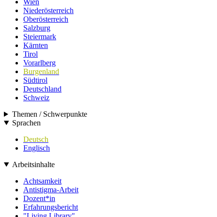
Wien
Niederösterreich
Oberösterreich
Salzburg
Steiermark
Kärnten
Tirol
Vorarlberg
Burgenland
Südtirol
Deutschland
Schweiz
Themen / Schwerpunkte
Sprachen
Deutsch
Englisch
Arbeitsinhalte
Achtsamkeit
Antistigma-Arbeit
Dozent*in
Erfahrungsbericht
"Living Library"