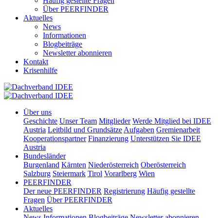
Häufig gestellte Fragen
Über PEERFINDER
Aktuelles
News
Informationen
Blogbeiträge
Newsletter abonnieren
Kontakt
Krisenhilfe
Über uns
Geschichte
Unser Team
Mitglieder
Werde Mitglied bei IDEE
Austria
Leitbild und Grundsätze
Aufgaben
Gremienarbeit
Kooperationspartner
Finanzierung
Unterstützen Sie IDEE
Austria
Bundesländer
Burgenland
Kärnten
Niederösterreich
Oberösterreich
Salzburg
Steiermark
Tirol
Vorarlberg
Wien
PEERFINDER
Der neue PEERFINDER
Registrierung
Häufig gestellte
Fragen
Über PEERFINDER
Aktuelles
News
Informationen
Blogbeiträge
Newsletter abonnieren