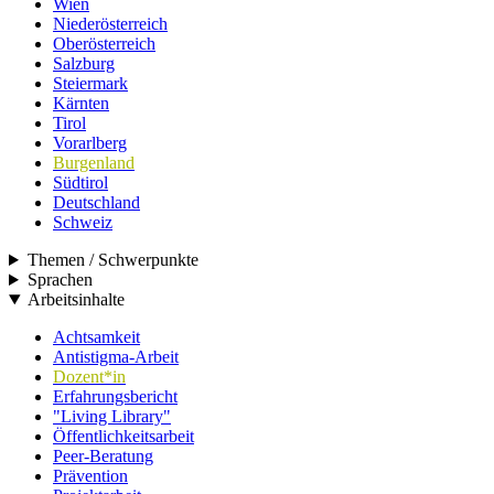
Wien
Niederösterreich
Oberösterreich
Salzburg
Steiermark
Kärnten
Tirol
Vorarlberg
Burgenland
Südtirol
Deutschland
Schweiz
Themen / Schwerpunkte
Sprachen
Arbeitsinhalte
Achtsamkeit
Antistigma-Arbeit
Dozent*in
Erfahrungsbericht
"Living Library"
Öffentlichkeitsarbeit
Peer-Beratung
Prävention