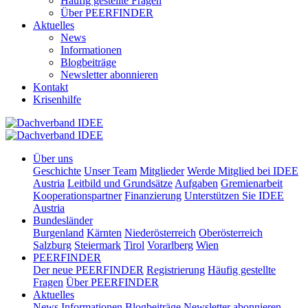
Häufig gestellte Fragen
Über PEERFINDER
Aktuelles
News
Informationen
Blogbeiträge
Newsletter abonnieren
Kontakt
Krisenhilfe
Über uns
Geschichte
Unser Team
Mitglieder
Werde Mitglied bei IDEE
Austria
Leitbild und Grundsätze
Aufgaben
Gremienarbeit
Kooperationspartner
Finanzierung
Unterstützen Sie IDEE
Austria
Bundesländer
Burgenland
Kärnten
Niederösterreich
Oberösterreich
Salzburg
Steiermark
Tirol
Vorarlberg
Wien
PEERFINDER
Der neue PEERFINDER
Registrierung
Häufig gestellte
Fragen
Über PEERFINDER
Aktuelles
News
Informationen
Blogbeiträge
Newsletter abonnieren