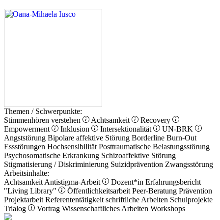
Themen / Schwerpunkte:
Stimmenhören verstehen
Achtsamkeit
Recovery
Empowerment
Inklusion
Intersektionalität
UN-BRK
Angststörung
Bipolare affektive Störung
Borderline
Burn-Out
Essstörungen
Hochsensibilität
Posttraumatische Belastungsstörung
Psychosomatische Erkrankung
Schizoaffektive Störung
Stigmatisierung / Diskriminierung
Suizidprävention
Zwangsstörung
Arbeitsinhalte:
Achtsamkeit
Antistigma-Arbeit
Dozent*in
Erfahrungsbericht
"Living Library"
Öffentlichkeitsarbeit
Peer-Beratung
Prävention
Projektarbeit
Referententätigkeit
schriftliche Arbeiten
Schulprojekte
Trialog
Vortrag
Wissenschaftliches Arbeiten
Workshops