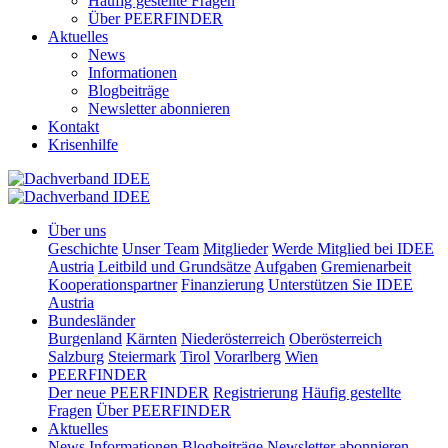
Häufig gestellte Fragen
Über PEERFINDER
Aktuelles
News
Informationen
Blogbeiträge
Newsletter abonnieren
Kontakt
Krisenhilfe
Über uns
Geschichte
Unser Team
Mitglieder
Werde Mitglied bei IDEE
Austria
Leitbild und Grundsätze
Aufgaben
Gremienarbeit
Kooperationspartner
Finanzierung
Unterstützen Sie IDEE
Austria
Bundesländer
Burgenland
Kärnten
Niederösterreich
Oberösterreich
Salzburg
Steiermark
Tirol
Vorarlberg
Wien
PEERFINDER
Der neue PEERFINDER
Registrierung
Häufig gestellte
Fragen
Über PEERFINDER
Aktuelles
News
Informationen
Blogbeiträge
Newsletter abonnieren