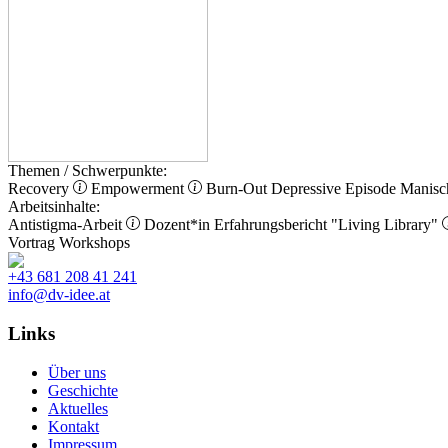
Themen / Schwerpunkte:
Recovery
Empowerment
Burn-Out
Depressive Episode
Manisc
Arbeitsinhalte:
Antistigma-Arbeit
Dozent*in
Erfahrungsbericht
"Living Library"
Vortrag
Workshops
+43 681 208 41 241
info@dv-idee.at
Links
Über uns
Geschichte
Aktuelles
Kontakt
Impressum