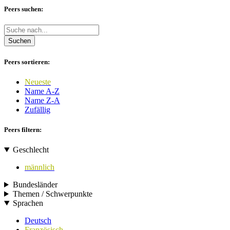
Peers suchen:
Suchen
Peers sortieren:
Neueste
Name A-Z
Name Z-A
Zufällig
Peers filtern:
Geschlecht
männlich
Bundesländer
Themen / Schwerpunkte
Sprachen
Deutsch
Französisch