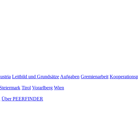
ustria
Leitbild und Grundsätze
Aufgaben
Gremienarbeit
Kooperationsp
Steiermark
Tirol
Vorarlberg
Wien
n
Über PEERFINDER