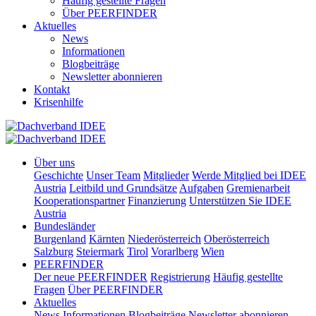
Häufig gestellte Fragen
Über PEERFINDER
Aktuelles
News
Informationen
Blogbeiträge
Newsletter abonnieren
Kontakt
Krisenhilfe
Über uns
Geschichte
Unser Team
Mitglieder
Werde Mitglied bei IDEE
Austria
Leitbild und Grundsätze
Aufgaben
Gremienarbeit
Kooperationspartner
Finanzierung
Unterstützen Sie IDEE
Austria
Bundesländer
Burgenland
Kärnten
Niederösterreich
Oberösterreich
Salzburg
Steiermark
Tirol
Vorarlberg
Wien
PEERFINDER
Der neue PEERFINDER
Registrierung
Häufig gestellte
Fragen
Über PEERFINDER
Aktuelles
News
Informationen
Blogbeiträge
Newsletter abonnieren