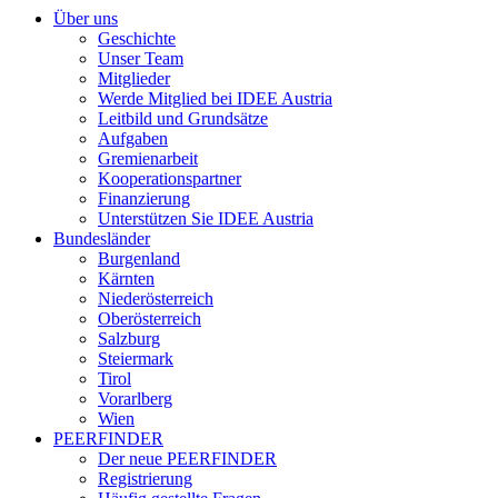
Über uns
Geschichte
Unser Team
Mitglieder
Werde Mitglied bei IDEE Austria
Leitbild und Grundsätze
Aufgaben
Gremienarbeit
Kooperationspartner
Finanzierung
Unterstützen Sie IDEE Austria
Bundesländer
Burgenland
Kärnten
Niederösterreich
Oberösterreich
Salzburg
Steiermark
Tirol
Vorarlberg
Wien
PEERFINDER
Der neue PEERFINDER
Registrierung