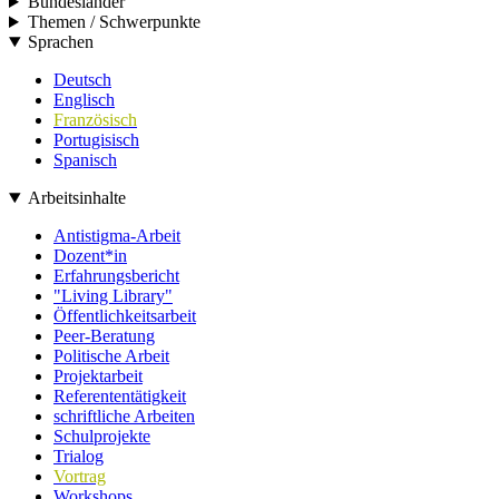
Bundesländer
Themen / Schwerpunkte
Sprachen
Deutsch
Englisch
Französisch
Portugisisch
Spanisch
Arbeitsinhalte
Antistigma-Arbeit
Dozent*in
Erfahrungsbericht
"Living Library"
Öffentlichkeitsarbeit
Peer-Beratung
Politische Arbeit
Projektarbeit
Referententätigkeit
schriftliche Arbeiten
Schulprojekte
Trialog
Vortrag
Workshops