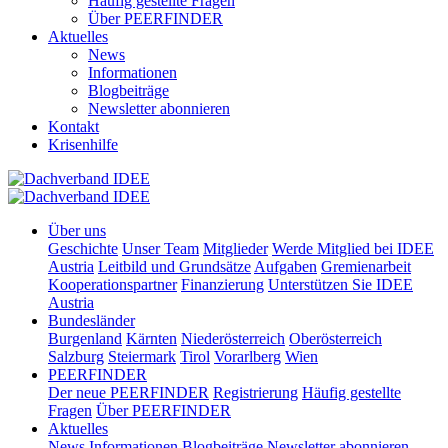
Häufig gestellte Fragen
Über PEERFINDER
Aktuelles
News
Informationen
Blogbeiträge
Newsletter abonnieren
Kontakt
Krisenhilfe
Über uns
Geschichte
Unser Team
Mitglieder
Werde Mitglied bei IDEE
Austria
Leitbild und Grundsätze
Aufgaben
Gremienarbeit
Kooperationspartner
Finanzierung
Unterstützen Sie IDEE
Austria
Bundesländer
Burgenland
Kärnten
Niederösterreich
Oberösterreich
Salzburg
Steiermark
Tirol
Vorarlberg
Wien
PEERFINDER
Der neue PEERFINDER
Registrierung
Häufig gestellte
Fragen
Über PEERFINDER
Aktuelles
News
Informationen
Blogbeiträge
Newsletter abonnieren