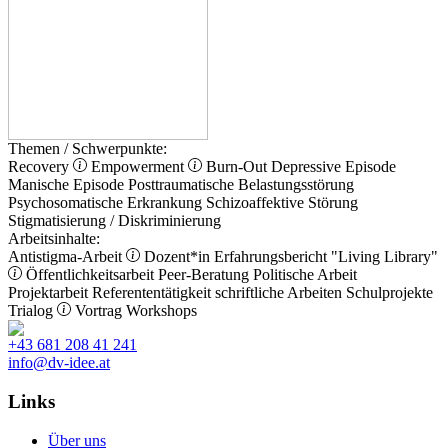
Themen / Schwerpunkte:
Recovery
Empowerment
Burn-Out
Depressive Episode
Manische Episode
Posttraumatische Belastungsstörung
Psychosomatische Erkrankung
Schizoaffektive Störung
Stigmatisierung / Diskriminierung
Arbeitsinhalte:
Antistigma-Arbeit
Dozent*in
Erfahrungsbericht
"Living Library"
Öffentlichkeitsarbeit
Peer-Beratung
Politische Arbeit
Projektarbeit
Referententätigkeit
schriftliche Arbeiten
Schulprojekte
Trialog
Vortrag
Workshops
+43 681 208 41 241
info@dv-idee.at
Links
Über uns