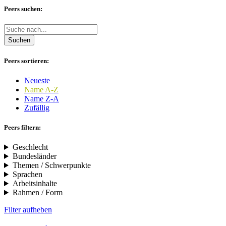
Peers suchen:
Suchen
Peers sortieren:
Neueste
Name A-Z
Name Z-A
Zufällig
Peers filtern:
Geschlecht
Bundesländer
Themen / Schwerpunkte
Sprachen
Arbeitsinhalte
Rahmen / Form
Filter aufheben