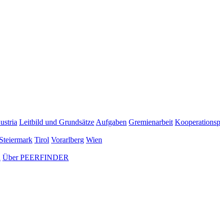
ustria
Leitbild und Grundsätze
Aufgaben
Gremienarbeit
Kooperationsp
Steiermark
Tirol
Vorarlberg
Wien
n
Über PEERFINDER