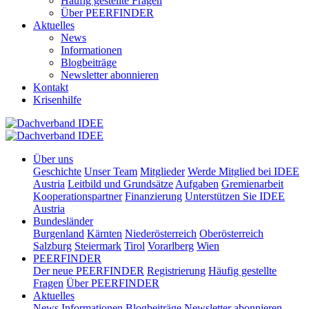
Häufig gestellte Fragen
Über PEERFINDER
Aktuelles
News
Informationen
Blogbeiträge
Newsletter abonnieren
Kontakt
Krisenhilfe
Über uns
Geschichte
Unser Team
Mitglieder
Werde Mitglied bei IDEE
Austria
Leitbild und Grundsätze
Aufgaben
Gremienarbeit
Kooperationspartner
Finanzierung
Unterstützen Sie IDEE
Austria
Bundesländer
Burgenland
Kärnten
Niederösterreich
Oberösterreich
Salzburg
Steiermark
Tirol
Vorarlberg
Wien
PEERFINDER
Der neue PEERFINDER
Registrierung
Häufig gestellte
Fragen
Über PEERFINDER
Aktuelles
News
Informationen
Blogbeiträge
Newsletter abonnieren