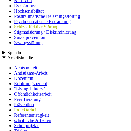
Burn-Out
Essstörungen
Hochsensibilität
Posttraumatische Belastungsstörung
Psychosomatische Erkrankung
Schizoaffektive Störung
Stigmatisierung / Diskriminierung
Suizidprävention
Zwangsstörung
Sprachen
Arbeitsinhalte
Achtsamkeit
Antistigma-Arbeit
Dozent*in
Erfahrungsbericht
"Living Library"
Öffentlichkeitsarbeit
Peer-Beratung
Prävention
Projektarbeit
Referententätigkeit
schriftliche Arbeiten
Schulprojekte
Trialog