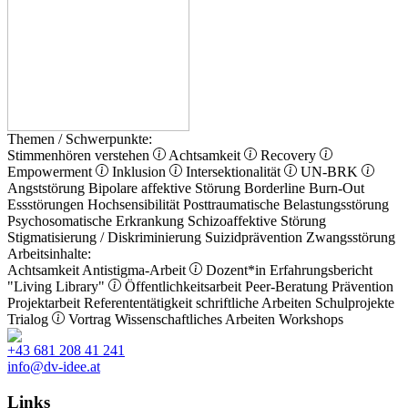
Themen / Schwerpunkte:
Stimmenhören verstehen
Achtsamkeit
Recovery
Empowerment
Inklusion
Intersektionalität
UN-BRK
Angststörung
Bipolare affektive Störung
Borderline
Burn-Out
Essstörungen
Hochsensibilität
Posttraumatische Belastungsstörung
Psychosomatische Erkrankung
Schizoaffektive Störung
Stigmatisierung / Diskriminierung
Suizidprävention
Zwangsstörung
Arbeitsinhalte:
Achtsamkeit
Antistigma-Arbeit
Dozent*in
Erfahrungsbericht
"Living Library"
Öffentlichkeitsarbeit
Peer-Beratung
Prävention
Projektarbeit
Referententätigkeit
schriftliche Arbeiten
Schulprojekte
Trialog
Vortrag
Wissenschaftliches Arbeiten
Workshops
+43 681 208 41 241
info@dv-idee.at
Links