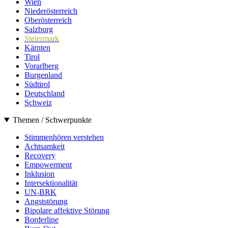
Wien
Niederösterreich
Oberösterreich
Salzburg
Steiermark
Kärnten
Tirol
Vorarlberg
Burgenland
Südtirol
Deutschland
Schweiz
Themen / Schwerpunkte
Stimmenhören verstehen
Achtsamkeit
Recovery
Empowerment
Inklusion
Intersektionalität
UN-BRK
Angststörung
Bipolare affektive Störung
Borderline