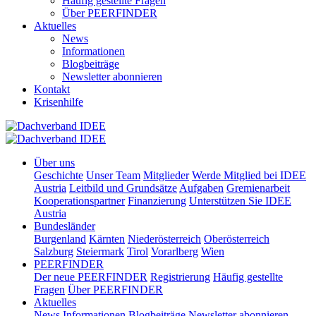
Häufig gestellte Fragen
Über PEERFINDER
Aktuelles
News
Informationen
Blogbeiträge
Newsletter abonnieren
Kontakt
Krisenhilfe
Über uns
Geschichte
Unser Team
Mitglieder
Werde Mitglied bei IDEE
Austria
Leitbild und Grundsätze
Aufgaben
Gremienarbeit
Kooperationspartner
Finanzierung
Unterstützen Sie IDEE
Austria
Bundesländer
Burgenland
Kärnten
Niederösterreich
Oberösterreich
Salzburg
Steiermark
Tirol
Vorarlberg
Wien
PEERFINDER
Der neue PEERFINDER
Registrierung
Häufig gestellte
Fragen
Über PEERFINDER
Aktuelles
News
Informationen
Blogbeiträge
Newsletter abonnieren