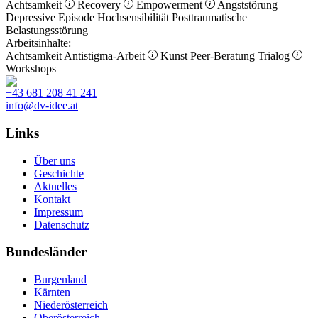
Achtsamkeit
Recovery
Empowerment
Angststörung
Depressive Episode
Hochsensibilität
Posttraumatische
Belastungsstörung
Arbeitsinhalte:
Achtsamkeit
Antistigma-Arbeit
Kunst
Peer-Beratung
Trialog
Workshops
+43 681 208 41 241
info@dv-idee.at
Links
Über uns
Geschichte
Aktuelles
Kontakt
Impressum
Datenschutz
Bundesländer
Burgenland
Kärnten
Niederösterreich
Oberösterreich