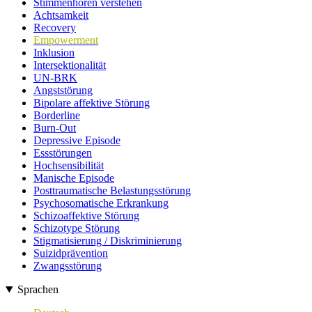
Stimmenhören verstehen
Achtsamkeit
Recovery
Empowerment
Inklusion
Intersektionalität
UN-BRK
Angststörung
Bipolare affektive Störung
Borderline
Burn-Out
Depressive Episode
Essstörungen
Hochsensibilität
Manische Episode
Posttraumatische Belastungsstörung
Psychosomatische Erkrankung
Schizoaffektive Störung
Schizotype Störung
Stigmatisierung / Diskriminierung
Suizidprävention
Zwangsstörung
Sprachen