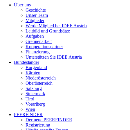
Über uns
Geschichte
Unser Team
Mitglieder
Werde Mitglied bei IDEE Austria
Leitbild und Grundsätze
Aufgaben
Gremienarbeit
Kooperationspartner
Finanzierung
Unterstützen Sie IDEE Austria
Bundesländer
Burgenland
Kärnten
Niederösterreich
Oberösterreich
Salzburg
Steiermark
Tirol
Vorarlberg
Wien
PEERFINDER
Der neue PEERFINDER
Registrierung