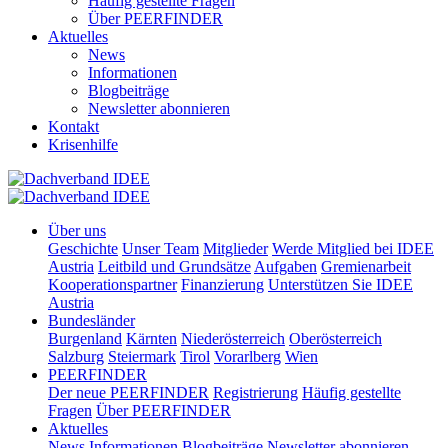
Häufig gestellte Fragen
Über PEERFINDER
Aktuelles
News
Informationen
Blogbeiträge
Newsletter abonnieren
Kontakt
Krisenhilfe
Über uns
Geschichte
Unser Team
Mitglieder
Werde Mitglied bei IDEE
Austria
Leitbild und Grundsätze
Aufgaben
Gremienarbeit
Kooperationspartner
Finanzierung
Unterstützen Sie IDEE
Austria
Bundesländer
Burgenland
Kärnten
Niederösterreich
Oberösterreich
Salzburg
Steiermark
Tirol
Vorarlberg
Wien
PEERFINDER
Der neue PEERFINDER
Registrierung
Häufig gestellte
Fragen
Über PEERFINDER
Aktuelles
News
Informationen
Blogbeiträge
Newsletter abonnieren