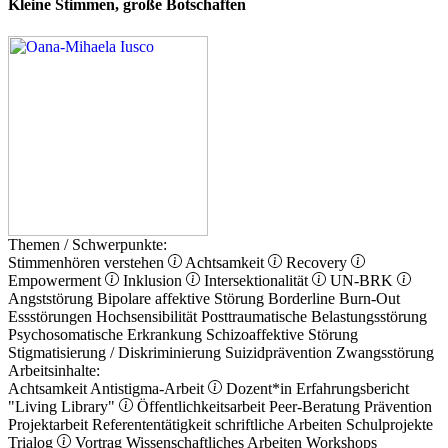
Kleine Stimmen, große Botschaften
Themen / Schwerpunkte:
Stimmenhören verstehen
Achtsamkeit
Recovery
Empowerment
Inklusion
Intersektionalität
UN-BRK
Angststörung
Bipolare affektive Störung
Borderline
Burn-Out
Essstörungen
Hochsensibilität
Posttraumatische Belastungsstörung
Psychosomatische Erkrankung
Schizoaffektive Störung
Stigmatisierung / Diskriminierung
Suizidprävention
Zwangsstörung
Arbeitsinhalte:
Achtsamkeit
Antistigma-Arbeit
Dozent*in
Erfahrungsbericht
"Living Library"
Öffentlichkeitsarbeit
Peer-Beratung
Prävention
Projektarbeit
Referententätigkeit
schriftliche Arbeiten
Schulprojekte
Trialog
Vortrag
Wissenschaftliches Arbeiten
Workshops