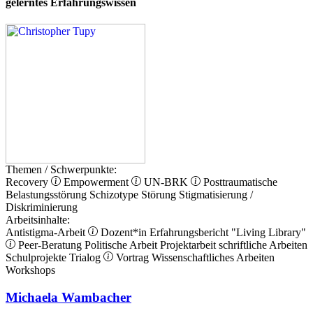
gelerntes Erfahrungswissen
Themen / Schwerpunkte:
Recovery
Empowerment
UN-BRK
Posttraumatische
Belastungsstörung
Schizotype Störung
Stigmatisierung /
Diskriminierung
Arbeitsinhalte:
Antistigma-Arbeit
Dozent*in
Erfahrungsbericht
"Living Library"
Peer-Beratung
Politische Arbeit
Projektarbeit
schriftliche Arbeiten
Schulprojekte
Trialog
Vortrag
Wissenschaftliches Arbeiten
Workshops
Michaela Wambacher