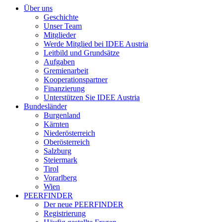
Über uns
Geschichte
Unser Team
Mitglieder
Werde Mitglied bei IDEE Austria
Leitbild und Grundsätze
Aufgaben
Gremienarbeit
Kooperationspartner
Finanzierung
Unterstützen Sie IDEE Austria
Bundesländer
Burgenland
Kärnten
Niederösterreich
Oberösterreich
Salzburg
Steiermark
Tirol
Vorarlberg
Wien
PEERFINDER
Der neue PEERFINDER
Registrierung