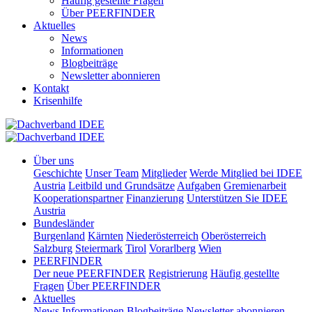
Häufig gestellte Fragen
Über PEERFINDER
Aktuelles
News
Informationen
Blogbeiträge
Newsletter abonnieren
Kontakt
Krisenhilfe
Über uns
Geschichte
Unser Team
Mitglieder
Werde Mitglied bei IDEE
Austria
Leitbild und Grundsätze
Aufgaben
Gremienarbeit
Kooperationspartner
Finanzierung
Unterstützen Sie IDEE
Austria
Bundesländer
Burgenland
Kärnten
Niederösterreich
Oberösterreich
Salzburg
Steiermark
Tirol
Vorarlberg
Wien
PEERFINDER
Der neue PEERFINDER
Registrierung
Häufig gestellte
Fragen
Über PEERFINDER
Aktuelles
News
Informationen
Blogbeiträge
Newsletter abonnieren