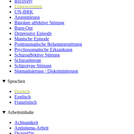
Recovery
Empowerment
UN-BRK
Angststörung
Bipolare affektive Störung
Burn-Out
Depressive Episode
Manische Episode
Posttraumatische Belastungsstörung
Psychosomatische Erkrankung
Schizoaffektive Störung
Schizophrenie
Schizotype Störung
Stigmatisierung / Diskriminierung
Sprachen
Deutsch
Englisch
Französisch
Arbeitsinhalte
Achtsamkeit
Antistigma-Arbeit
Dozent*in