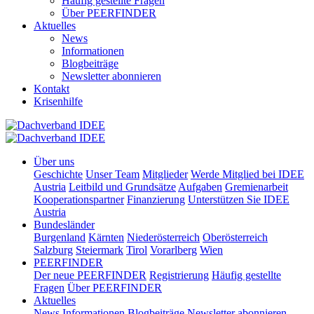
Häufig gestellte Fragen
Über PEERFINDER
Aktuelles
News
Informationen
Blogbeiträge
Newsletter abonnieren
Kontakt
Krisenhilfe
Über uns
Geschichte
Unser Team
Mitglieder
Werde Mitglied bei IDEE
Austria
Leitbild und Grundsätze
Aufgaben
Gremienarbeit
Kooperationspartner
Finanzierung
Unterstützen Sie IDEE
Austria
Bundesländer
Burgenland
Kärnten
Niederösterreich
Oberösterreich
Salzburg
Steiermark
Tirol
Vorarlberg
Wien
PEERFINDER
Der neue PEERFINDER
Registrierung
Häufig gestellte
Fragen
Über PEERFINDER
Aktuelles
News
Informationen
Blogbeiträge
Newsletter abonnieren