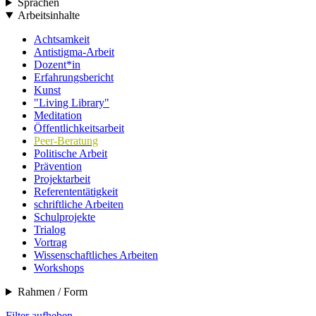
Sprachen
Arbeitsinhalte
Achtsamkeit
Antistigma-Arbeit
Dozent*in
Erfahrungsbericht
Kunst
"Living Library"
Meditation
Öffentlichkeitsarbeit
Peer-Beratung
Politische Arbeit
Prävention
Projektarbeit
Referententätigkeit
schriftliche Arbeiten
Schulprojekte
Trialog
Vortrag
Wissenschaftliches Arbeiten
Workshops
Rahmen / Form
Filter aufheben