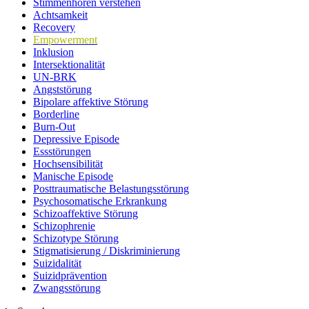
Stimmenhören verstehen
Achtsamkeit
Recovery
Empowerment
Inklusion
Intersektionalität
UN-BRK
Angststörung
Bipolare affektive Störung
Borderline
Burn-Out
Depressive Episode
Essstörungen
Hochsensibilität
Manische Episode
Posttraumatische Belastungsstörung
Psychosomatische Erkrankung
Schizoaffektive Störung
Schizophrenie
Schizotype Störung
Stigmatisierung / Diskriminierung
Suizidalität
Suizidprävention
Zwangsstörung