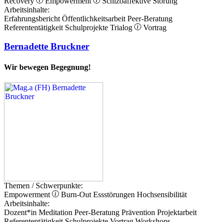
Recovery
Empowerment
Schizoaffektive Störung
Arbeitsinhalte:
Erfahrungsbericht
Öffentlichkeitsarbeit
Peer-Beratung
Referententätigkeit
Schulprojekte
Trialog
Vortrag
Bernadette Bruckner
Wir bewegen Begegnung!
Themen / Schwerpunkte:
Empowerment
Burn-Out
Essstörungen
Hochsensibilität
Arbeitsinhalte:
Dozent*in
Meditation
Peer-Beratung
Prävention
Projektarbeit
Referententätigkeit
Schulprojekte
Vortrag
Workshops