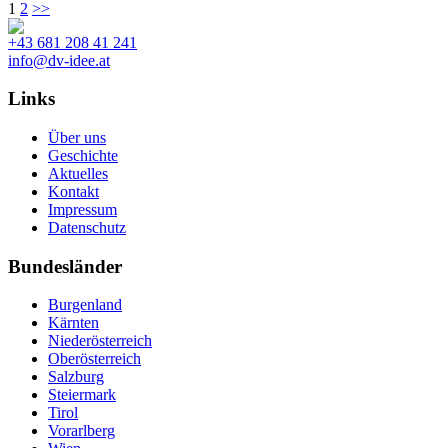
1
2
>>
+43 681 208 41 241
info@dv-idee.at
Links
Über uns
Geschichte
Aktuelles
Kontakt
Impressum
Datenschutz
Bundesländer
Burgenland
Kärnten
Niederösterreich
Oberösterreich
Salzburg
Steiermark
Tirol
Vorarlberg