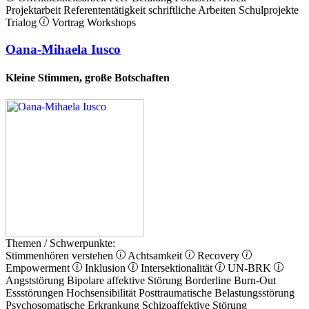
Projektarbeit
Referententätigkeit
schriftliche Arbeiten
Schulprojekte
Trialog
Vortrag
Workshops
Oana-Mihaela Iusco
Kleine Stimmen, große Botschaften
Themen / Schwerpunkte:
Stimmenhören verstehen
Achtsamkeit
Recovery
Empowerment
Inklusion
Intersektionalität
UN-BRK
Angststörung
Bipolare affektive Störung
Borderline
Burn-Out
Essstörungen
Hochsensibilität
Posttraumatische Belastungsstörung
Psychosomatische Erkrankung
Schizoaffektive Störung