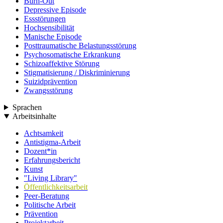
Burn-Out
Depressive Episode
Essstörungen
Hochsensibilität
Manische Episode
Posttraumatische Belastungsstörung
Psychosomatische Erkrankung
Schizoaffektive Störung
Stigmatisierung / Diskriminierung
Suizidprävention
Zwangsstörung
Sprachen
Arbeitsinhalte
Achtsamkeit
Antistigma-Arbeit
Dozent*in
Erfahrungsbericht
Kunst
"Living Library"
Öffentlichkeitsarbeit
Peer-Beratung
Politische Arbeit
Prävention
Projektarbeit