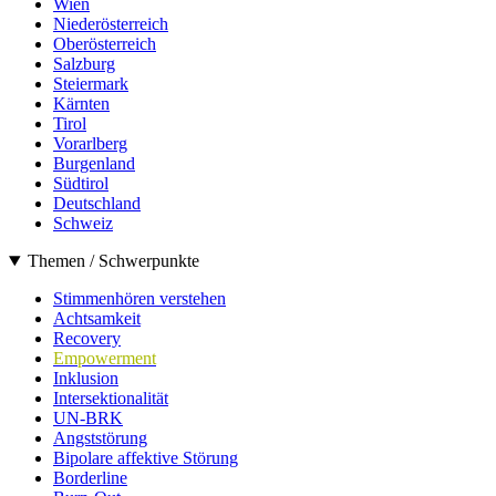
Wien
Niederösterreich
Oberösterreich
Salzburg
Steiermark
Kärnten
Tirol
Vorarlberg
Burgenland
Südtirol
Deutschland
Schweiz
Themen / Schwerpunkte
Stimmenhören verstehen
Achtsamkeit
Recovery
Empowerment
Inklusion
Intersektionalität
UN-BRK
Angststörung
Bipolare affektive Störung
Borderline