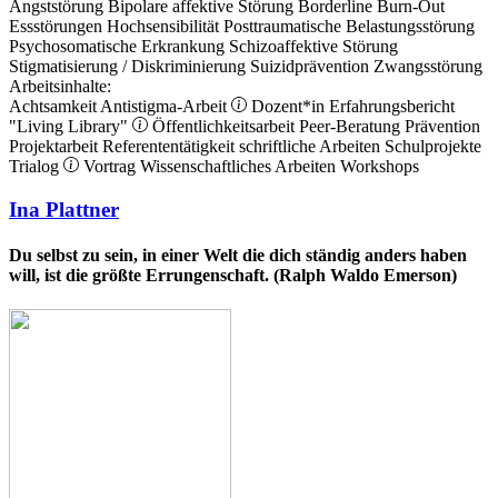
Angststörung
Bipolare affektive Störung
Borderline
Burn-Out
Essstörungen
Hochsensibilität
Posttraumatische Belastungsstörung
Psychosomatische Erkrankung
Schizoaffektive Störung
Stigmatisierung / Diskriminierung
Suizidprävention
Zwangsstörung
Arbeitsinhalte:
Achtsamkeit
Antistigma-Arbeit
Dozent*in
Erfahrungsbericht
"Living Library"
Öffentlichkeitsarbeit
Peer-Beratung
Prävention
Projektarbeit
Referententätigkeit
schriftliche Arbeiten
Schulprojekte
Trialog
Vortrag
Wissenschaftliches Arbeiten
Workshops
Ina Plattner
Du selbst zu sein, in einer Welt die dich ständig anders haben
will, ist die größte Errungenschaft. (Ralph Waldo Emerson)