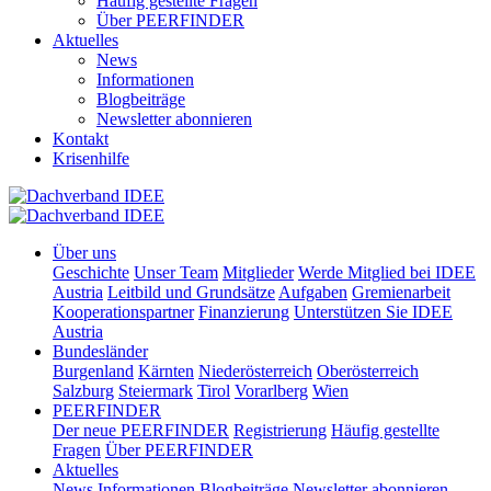
Häufig gestellte Fragen
Über PEERFINDER
Aktuelles
News
Informationen
Blogbeiträge
Newsletter abonnieren
Kontakt
Krisenhilfe
Über uns
Geschichte
Unser Team
Mitglieder
Werde Mitglied bei IDEE
Austria
Leitbild und Grundsätze
Aufgaben
Gremienarbeit
Kooperationspartner
Finanzierung
Unterstützen Sie IDEE
Austria
Bundesländer
Burgenland
Kärnten
Niederösterreich
Oberösterreich
Salzburg
Steiermark
Tirol
Vorarlberg
Wien
PEERFINDER
Der neue PEERFINDER
Registrierung
Häufig gestellte
Fragen
Über PEERFINDER
Aktuelles
News
Informationen
Blogbeiträge
Newsletter abonnieren