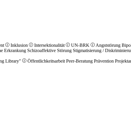
ent
Inklusion
Intersektionalität
UN-BRK
Angststörung
Bipo
he Erkrankung
Schizoaffektive Störung
Stigmatisierung / Diskriminier
ng Library"
Öffentlichkeitsarbeit
Peer-Beratung
Prävention
Projekta