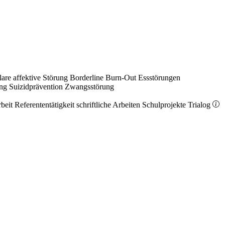
lare affektive Störung
Borderline
Burn-Out
Essstörungen
ung
Suizidprävention
Zwangsstörung
rbeit
Referententätigkeit
schriftliche Arbeiten
Schulprojekte
Trialog