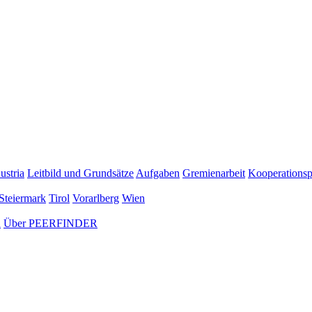
ustria
Leitbild und Grundsätze
Aufgaben
Gremienarbeit
Kooperationsp
Steiermark
Tirol
Vorarlberg
Wien
n
Über PEERFINDER