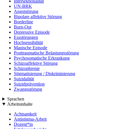
Intersektionalität
UN-BRK
Angststörung
Bipolare affektive Störung
Borderline
Burn-Out
Depressive Episode
Essstörungen
Hochsensibilität
Manische Episode
Posttraumatische Belastungsstörung
Psychosomatische Erkrankung
Schizoaffektive Störung
Schizophrenie
Stigmatisierung / Diskriminierung
Suizidalität
Suizidprävention
Zwangsstörung
Sprachen
Arbeitsinhalte
Achtsamkeit
Antistigma-Arbeit
Dozent*in