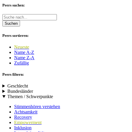
Peers suchen:
Suchen
Peers sortieren:
Neueste
Name A-Z
Name Z-A
Zufällig
Peers filtern:
Geschlecht
Bundesländer
Themen / Schwerpunkte
Stimmenhören verstehen
Achtsamkeit
Recovery
Empowerment
Inklusion