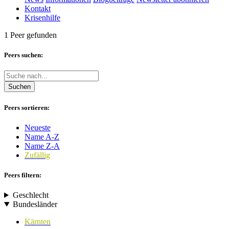
Kontakt
Krisenhilfe
1 Peer gefunden
Peers suchen:
Suchen
Peers sortieren:
Neueste
Name A-Z
Name Z-A
Zufällig
Peers filtern:
Geschlecht
Bundesländer
Kärnten