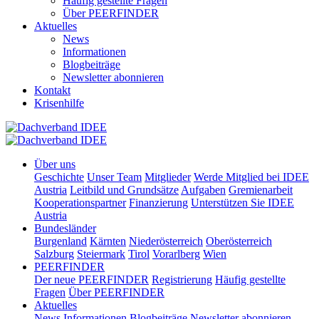
Häufig gestellte Fragen
Über PEERFINDER
Aktuelles
News
Informationen
Blogbeiträge
Newsletter abonnieren
Kontakt
Krisenhilfe
Über uns
Geschichte
Unser Team
Mitglieder
Werde Mitglied bei IDEE
Austria
Leitbild und Grundsätze
Aufgaben
Gremienarbeit
Kooperationspartner
Finanzierung
Unterstützen Sie IDEE
Austria
Bundesländer
Burgenland
Kärnten
Niederösterreich
Oberösterreich
Salzburg
Steiermark
Tirol
Vorarlberg
Wien
PEERFINDER
Der neue PEERFINDER
Registrierung
Häufig gestellte
Fragen
Über PEERFINDER
Aktuelles
News
Informationen
Blogbeiträge
Newsletter abonnieren