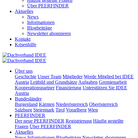
Häufig gestellte Fragen
Über PEERFINDER
Aktuelles
News
Informationen
Blogbeiträge
Newsletter abonnieren
Kontakt
Krisenhilfe
Über uns
Geschichte
Unser Team
Mitglieder
Werde Mitglied bei IDEE
Austria
Leitbild und Grundsätze
Aufgaben
Gremienarbeit
Kooperationspartner
Finanzierung
Unterstützen Sie IDEE
Austria
Bundesländer
Burgenland
Kärnten
Niederösterreich
Oberösterreich
Salzburg
Steiermark
Tirol
Vorarlberg
Wien
PEERFINDER
Der neue PEERFINDER
Registrierung
Häufig gestellte
Fragen
Über PEERFINDER
Aktuelles
News
Informationen
Blogbeiträge
Newsletter abonnieren