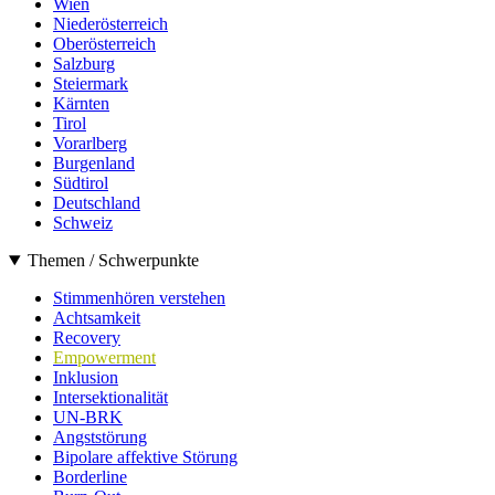
Wien
Niederösterreich
Oberösterreich
Salzburg
Steiermark
Kärnten
Tirol
Vorarlberg
Burgenland
Südtirol
Deutschland
Schweiz
Themen / Schwerpunkte
Stimmenhören verstehen
Achtsamkeit
Recovery
Empowerment
Inklusion
Intersektionalität
UN-BRK
Angststörung
Bipolare affektive Störung
Borderline