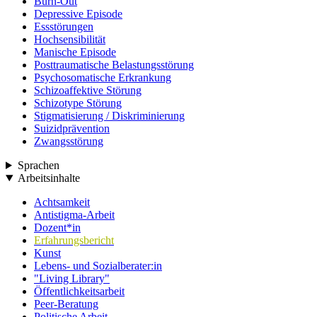
Burn-Out
Depressive Episode
Essstörungen
Hochsensibilität
Manische Episode
Posttraumatische Belastungsstörung
Psychosomatische Erkrankung
Schizoaffektive Störung
Schizotype Störung
Stigmatisierung / Diskriminierung
Suizidprävention
Zwangsstörung
Sprachen
Arbeitsinhalte
Achtsamkeit
Antistigma-Arbeit
Dozent*in
Erfahrungsbericht
Kunst
Lebens- und Sozialberater:in
"Living Library"
Öffentlichkeitsarbeit
Peer-Beratung
Politische Arbeit