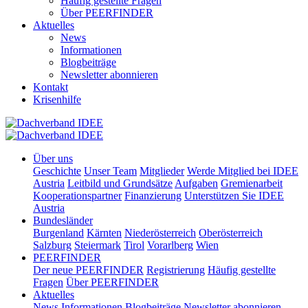
Häufig gestellte Fragen
Über PEERFINDER
Aktuelles
News
Informationen
Blogbeiträge
Newsletter abonnieren
Kontakt
Krisenhilfe
Über uns
Geschichte
Unser Team
Mitglieder
Werde Mitglied bei IDEE
Austria
Leitbild und Grundsätze
Aufgaben
Gremienarbeit
Kooperationspartner
Finanzierung
Unterstützen Sie IDEE
Austria
Bundesländer
Burgenland
Kärnten
Niederösterreich
Oberösterreich
Salzburg
Steiermark
Tirol
Vorarlberg
Wien
PEERFINDER
Der neue PEERFINDER
Registrierung
Häufig gestellte
Fragen
Über PEERFINDER
Aktuelles
News
Informationen
Blogbeiträge
Newsletter abonnieren