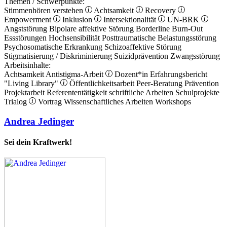
Themen / Schwerpunkte:
Stimmenhören verstehen
Achtsamkeit
Recovery
Empowerment
Inklusion
Intersektionalität
UN-BRK
Angststörung
Bipolare affektive Störung
Borderline
Burn-Out
Essstörungen
Hochsensibilität
Posttraumatische Belastungsstörung
Psychosomatische Erkrankung
Schizoaffektive Störung
Stigmatisierung / Diskriminierung
Suizidprävention
Zwangsstörung
Arbeitsinhalte:
Achtsamkeit
Antistigma-Arbeit
Dozent*in
Erfahrungsbericht
"Living Library"
Öffentlichkeitsarbeit
Peer-Beratung
Prävention
Projektarbeit
Referententätigkeit
schriftliche Arbeiten
Schulprojekte
Trialog
Vortrag
Wissenschaftliches Arbeiten
Workshops
Andrea Jedinger
Sei dein Kraftwerk!