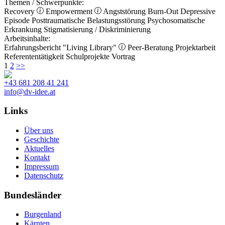
Themen / Schwerpunkte:
Recovery
Empowerment
Angststörung
Burn-Out
Depressive
Episode
Posttraumatische Belastungsstörung
Psychosomatische
Erkrankung
Stigmatisierung / Diskriminierung
Arbeitsinhalte:
Erfahrungsbericht
"Living Library"
Peer-Beratung
Projektarbeit
Referententätigkeit
Schulprojekte
Vortrag
1
2
>>
+43 681 208 41 241
info@dv-idee.at
Links
Über uns
Geschichte
Aktuelles
Kontakt
Impressum
Datenschutz
Bundesländer
Burgenland
Kärnten