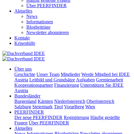
Häufig gestellte Fragen
Über PEERFINDER
Aktuelles
News
Informationen
Blogbeiträge
Newsletter abonnieren
Kontakt
Krisenhilfe
Über uns
Geschichte
Unser Team
Mitglieder
Werde Mitglied bei IDEE
Austria
Leitbild und Grundsätze
Aufgaben
Gremienarbeit
Kooperationspartner
Finanzierung
Unterstützen Sie IDEE
Austria
Bundesländer
Burgenland
Kärnten
Niederösterreich
Oberösterreich
Salzburg
Steiermark
Tirol
Vorarlberg
Wien
PEERFINDER
Der neue PEERFINDER
Registrierung
Häufig gestellte
Fragen
Über PEERFINDER
Aktuelles
News
Informationen
Blogbeiträge
Newsletter abonnieren