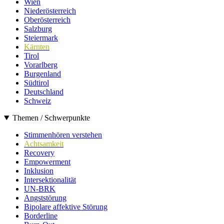
Wien
Niederösterreich
Oberösterreich
Salzburg
Steiermark
Kärnten
Tirol
Vorarlberg
Burgenland
Südtirol
Deutschland
Schweiz
Themen / Schwerpunkte
Stimmenhören verstehen
Achtsamkeit
Recovery
Empowerment
Inklusion
Intersektionalität
UN-BRK
Angststörung
Bipolare affektive Störung
Borderline