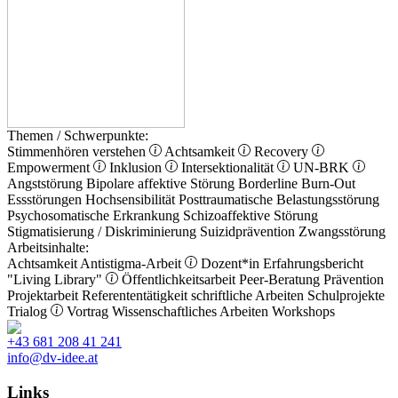
Themen / Schwerpunkte:
Stimmenhören verstehen
Achtsamkeit
Recovery
Empowerment
Inklusion
Intersektionalität
UN-BRK
Angststörung
Bipolare affektive Störung
Borderline
Burn-Out
Essstörungen
Hochsensibilität
Posttraumatische Belastungsstörung
Psychosomatische Erkrankung
Schizoaffektive Störung
Stigmatisierung / Diskriminierung
Suizidprävention
Zwangsstörung
Arbeitsinhalte:
Achtsamkeit
Antistigma-Arbeit
Dozent*in
Erfahrungsbericht
"Living Library"
Öffentlichkeitsarbeit
Peer-Beratung
Prävention
Projektarbeit
Referententätigkeit
schriftliche Arbeiten
Schulprojekte
Trialog
Vortrag
Wissenschaftliches Arbeiten
Workshops
+43 681 208 41 241
info@dv-idee.at
Links