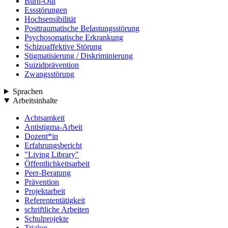
Burn-Out
Essstörungen
Hochsensibilität
Posttraumatische Belastungsstörung
Psychosomatische Erkrankung
Schizoaffektive Störung
Stigmatisierung / Diskriminierung
Suizidprävention
Zwangsstörung
Sprachen
Arbeitsinhalte
Achtsamkeit
Antistigma-Arbeit
Dozent*in
Erfahrungsbericht
"Living Library"
Öffentlichkeitsarbeit
Peer-Beratung
Prävention
Projektarbeit
Referententätigkeit
schriftliche Arbeiten
Schulprojekte
Trialog