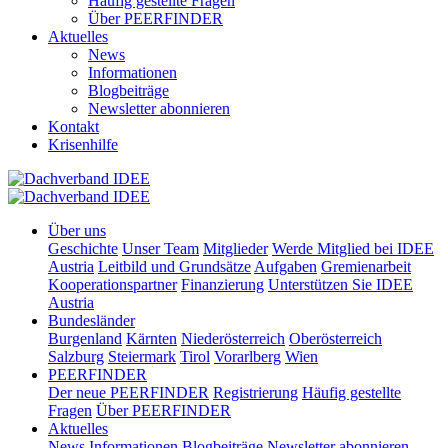
Häufig gestellte Fragen
Über PEERFINDER
Aktuelles
News
Informationen
Blogbeiträge
Newsletter abonnieren
Kontakt
Krisenhilfe
Über uns
Geschichte
Unser Team
Mitglieder
Werde Mitglied bei IDEE
Austria
Leitbild und Grundsätze
Aufgaben
Gremienarbeit
Kooperationspartner
Finanzierung
Unterstützen Sie IDEE
Austria
Bundesländer
Burgenland
Kärnten
Niederösterreich
Oberösterreich
Salzburg
Steiermark
Tirol
Vorarlberg
Wien
PEERFINDER
Der neue PEERFINDER
Registrierung
Häufig gestellte
Fragen
Über PEERFINDER
Aktuelles
News
Informationen
Blogbeiträge
Newsletter abonnieren