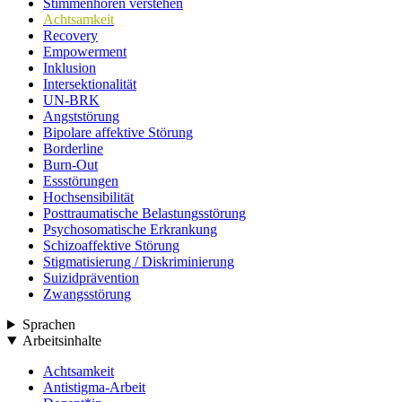
Stimmenhören verstehen
Achtsamkeit
Recovery
Empowerment
Inklusion
Intersektionalität
UN-BRK
Angststörung
Bipolare affektive Störung
Borderline
Burn-Out
Essstörungen
Hochsensibilität
Posttraumatische Belastungsstörung
Psychosomatische Erkrankung
Schizoaffektive Störung
Stigmatisierung / Diskriminierung
Suizidprävention
Zwangsstörung
Sprachen
Arbeitsinhalte
Achtsamkeit
Antistigma-Arbeit