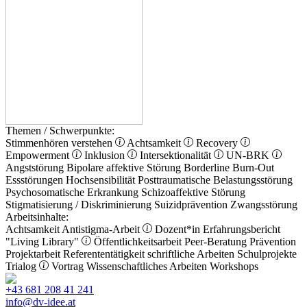
Themen / Schwerpunkte:
Stimmenhören verstehen
Achtsamkeit
Recovery
Empowerment
Inklusion
Intersektionalität
UN-BRK
Angststörung
Bipolare affektive Störung
Borderline
Burn-Out
Essstörungen
Hochsensibilität
Posttraumatische Belastungsstörung
Psychosomatische Erkrankung
Schizoaffektive Störung
Stigmatisierung / Diskriminierung
Suizidprävention
Zwangsstörung
Arbeitsinhalte:
Achtsamkeit
Antistigma-Arbeit
Dozent*in
Erfahrungsbericht
"Living Library"
Öffentlichkeitsarbeit
Peer-Beratung
Prävention
Projektarbeit
Referententätigkeit
schriftliche Arbeiten
Schulprojekte
Trialog
Vortrag
Wissenschaftliches Arbeiten
Workshops
+43 681 208 41 241
info@dv-idee.at