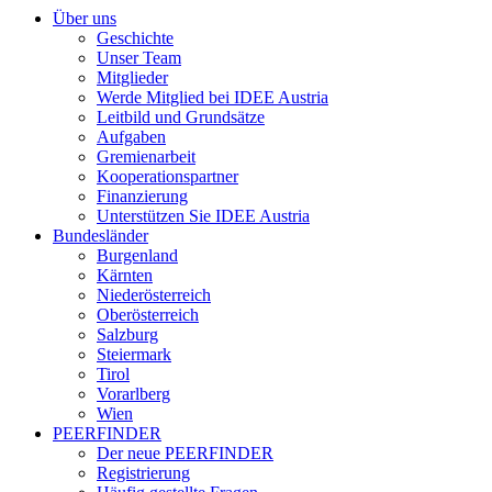
Über uns
Geschichte
Unser Team
Mitglieder
Werde Mitglied bei IDEE Austria
Leitbild und Grundsätze
Aufgaben
Gremienarbeit
Kooperationspartner
Finanzierung
Unterstützen Sie IDEE Austria
Bundesländer
Burgenland
Kärnten
Niederösterreich
Oberösterreich
Salzburg
Steiermark
Tirol
Vorarlberg
Wien
PEERFINDER
Der neue PEERFINDER
Registrierung