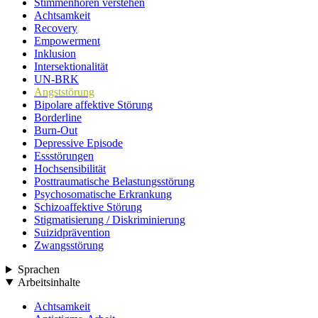
Stimmenhören verstehen
Achtsamkeit
Recovery
Empowerment
Inklusion
Intersektionalität
UN-BRK
Angststörung
Bipolare affektive Störung
Borderline
Burn-Out
Depressive Episode
Essstörungen
Hochsensibilität
Posttraumatische Belastungsstörung
Psychosomatische Erkrankung
Schizoaffektive Störung
Stigmatisierung / Diskriminierung
Suizidprävention
Zwangsstörung
Sprachen
Arbeitsinhalte
Achtsamkeit