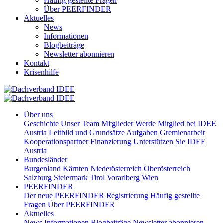
Häufig gestellte Fragen
Über PEERFINDER
Aktuelles
News
Informationen
Blogbeiträge
Newsletter abonnieren
Kontakt
Krisenhilfe
Über uns
Geschichte
Unser Team
Mitglieder
Werde Mitglied bei IDEE
Austria
Leitbild und Grundsätze
Aufgaben
Gremienarbeit
Kooperationspartner
Finanzierung
Unterstützen Sie IDEE
Austria
Bundesländer
Burgenland
Kärnten
Niederösterreich
Oberösterreich
Salzburg
Steiermark
Tirol
Vorarlberg
Wien
PEERFINDER
Der neue PEERFINDER
Registrierung
Häufig gestellte
Fragen
Über PEERFINDER
Aktuelles
News
Informationen
Blogbeiträge
Newsletter abonnieren