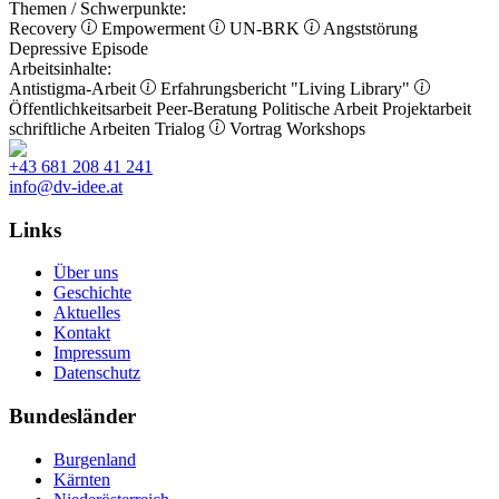
Themen / Schwerpunkte:
Recovery
Empowerment
UN-BRK
Angststörung
Depressive Episode
Arbeitsinhalte:
Antistigma-Arbeit
Erfahrungsbericht
"Living Library"
Öffentlichkeitsarbeit
Peer-Beratung
Politische Arbeit
Projektarbeit
schriftliche Arbeiten
Trialog
Vortrag
Workshops
+43 681 208 41 241
info@dv-idee.at
Links
Über uns
Geschichte
Aktuelles
Kontakt
Impressum
Datenschutz
Bundesländer
Burgenland
Kärnten