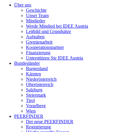
Über uns
Geschichte
Unser Team
Mitglieder
Werde Mitglied bei IDEE Austria
Leitbild und Grundsätze
Aufgaben
Gremienarbeit
Kooperationspartner
Finanzierung
Unterstützen Sie IDEE Austria
Bundesländer
Burgenland
Kärnten
Niederösterreich
Oberösterreich
Salzburg
Steiermark
Tirol
Vorarlberg
Wien
PEERFINDER
Der neue PEERFINDER
Registrierung