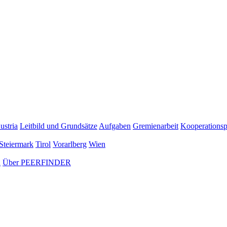
ustria
Leitbild und Grundsätze
Aufgaben
Gremienarbeit
Kooperationsp
Steiermark
Tirol
Vorarlberg
Wien
n
Über PEERFINDER