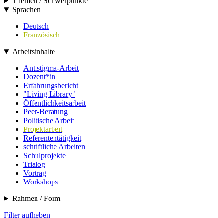
Themen / Schwerpunkte
Sprachen
Deutsch
Französisch
Arbeitsinhalte
Antistigma-Arbeit
Dozent*in
Erfahrungsbericht
"Living Library"
Öffentlichkeitsarbeit
Peer-Beratung
Politische Arbeit
Projektarbeit
Referententätigkeit
schriftliche Arbeiten
Schulprojekte
Trialog
Vortrag
Workshops
Rahmen / Form
Filter aufheben