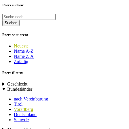
Peers suchen:
Suchen
Peers sortieren:
Neueste
Name A-Z
Name Z-A
Zufällig
Peers filtern:
Geschlecht
Bundesländer
nach Vereinbarung
Tirol
Vorarlberg
Deutschland
Schweiz